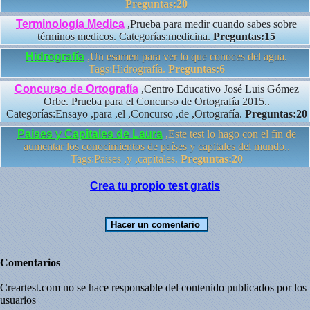
Preguntas:20
Terminología Medica
,Prueba para medir cuando sabes sobre
términos medicos. Categorías:medicina.
Preguntas:15
Hidrografía
,Un esamen para ver lo que conoces del agua.
Tags:Hidrografía.
Preguntas:6
Concurso de Ortografía
,Centro Educativo José Luis Gómez
Orbe. Prueba para el Concurso de Ortografía 2015..
Categorías:Ensayo ,para ,el ,Concurso ,de ,Ortografía.
Preguntas:20
Paises y Capitales de Laura
,Este test lo hago con el fin de
aumentar los conocimientos de países y capitales del mundo..
Tags:Paises ,y ,capitales.
Preguntas:20
Crea tu propio test gratis
Comentarios
Creartest.com no se hace responsable del contenido publicados por los
usuarios