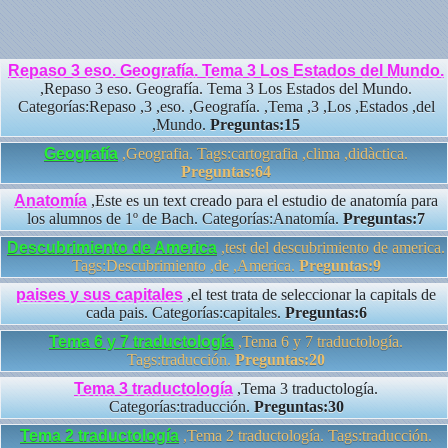
Repaso 3 eso. Geografía. Tema 3 Los Estados del Mundo.
,Repaso 3 eso. Geografía. Tema 3 Los Estados del Mundo.
Categorías:Repaso ,3 ,eso. ,Geografía. ,Tema ,3 ,Los ,Estados ,del
,Mundo.
Preguntas:15
Geografía
,Geografia. Tags:cartografia ,clima ,didàctica.
Preguntas:64
Anatomía
,Este es un text creado para el estudio de anatomía para
los alumnos de 1º de Bach. Categorías:Anatomía.
Preguntas:7
Descubrimiento de America
,test del descubrimiento de america.
Tags:Descubrimiento ,de ,America.
Preguntas:9
paises y sus capitales
,el test trata de seleccionar la capitals de
cada pais. Categorías:capitales.
Preguntas:6
Tema 6 y 7 traductología
,Tema 6 y 7 traductología.
Tags:traducción.
Preguntas:20
Tema 3 traductología
,Tema 3 traductología.
Categorías:traducción.
Preguntas:30
Tema 2 traductología
,Tema 2 traductología. Tags:traducción.