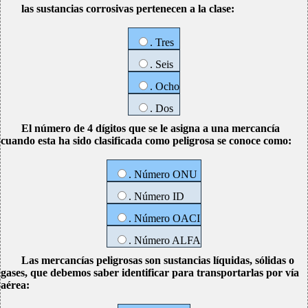
las sustancias corrosivas pertenecen a la clase:
. Tres
. Seis
. Ocho
. Dos
El número de 4 dígitos que se le asigna a una mercancía
cuando esta ha sido clasificada como peligrosa se conoce como:
. Número ONU
. Número ID
. Número OACI
. Número ALFA
Las mercancías peligrosas son sustancias líquidas, sólidas o
gases, que debemos saber identificar para transportarlas por vía
aérea: