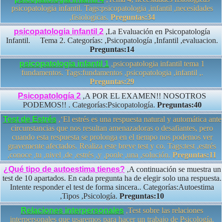
psicopatologia infantil. Tags:psicopatologia ,infantil ,necesidades
,fisiologicas.
Preguntas:34
psicopatologia infantil 2
,La Evaluación en Psicopatología
Infantil. Tema 2. Categorías: ,Psicopatología ,Infantil ,evaluacion.
Preguntas:14
psicopatologia infantil 1
,psicopatologia infantil tema 1
fundamentos. Tags:fundamentos ,psicopatologia ,infantil ,.
Preguntas:29
Psicopatología 2
,A POR EL EXAMEN!! NOSOTROS
PODEMOS!! . Categorías:Psicopatología.
Preguntas:40
Test de Estrés
,‘El estrés es una respuesta natural y automática ante
circunstancias que nos resultan amenazadoras o desafiantes, pero
cuando esta respuesta se prolonga en el tiempo nos podemos ver
gravemente afectados. Realiza este breve test y co. Tags:test ,estrés
,conoce ,tu ,nivel ,de ,estrés ,y ,ponle ,una ,solución.
Preguntas:11
¿Qué tipo de autoestima tienes?
,A continuación se muestra un
test de 10 apartados. En cada pregunta ha de elegir solo una respuesta.
Intente responder el test de forma sincera.. Categorías:Autoestima
,Tipos ,Psicología.
Preguntas:10
Relaciones interpersonales
,Test sobre las relaciones
interpersonales que usaremos para hacer un trabajo de Psicología.