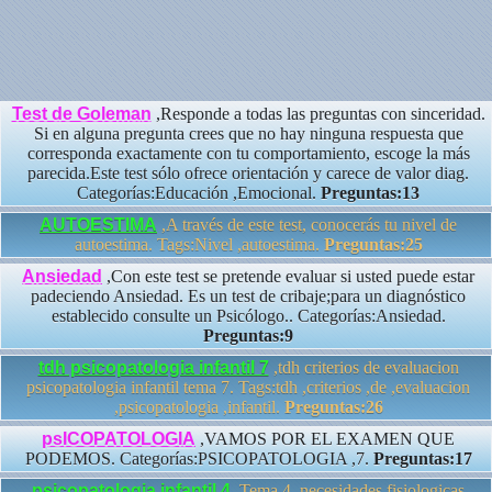
Test de Goleman
,Responde a todas las preguntas con sinceridad.
Si en alguna pregunta crees que no hay ninguna respuesta que
corresponda exactamente con tu comportamiento, escoge la más
parecida.Este test sólo ofrece orientación y carece de valor diag.
Categorías:Educación ,Emocional.
Preguntas:13
AUTOESTIMA
,A través de este test, conocerás tu nivel de
autoestima. Tags:Nivel ,autoestima.
Preguntas:25
Ansiedad
,Con este test se pretende evaluar si usted puede estar
padeciendo Ansiedad. Es un test de cribaje;para un diagnóstico
establecido consulte un Psicólogo.. Categorías:Ansiedad.
Preguntas:9
tdh psicopatologia infantil 7
,tdh criterios de evaluacion
psicopatologia infantil tema 7. Tags:tdh ,criterios ,de ,evaluacion
,psicopatologia ,infantil.
Preguntas:26
psICOPATOLOGIA
,VAMOS POR EL EXAMEN QUE
PODEMOS. Categorías:PSICOPATOLOGIA ,7.
Preguntas:17
psicopatologia infantil 4
,Tema 4, necesidades fisiologicas