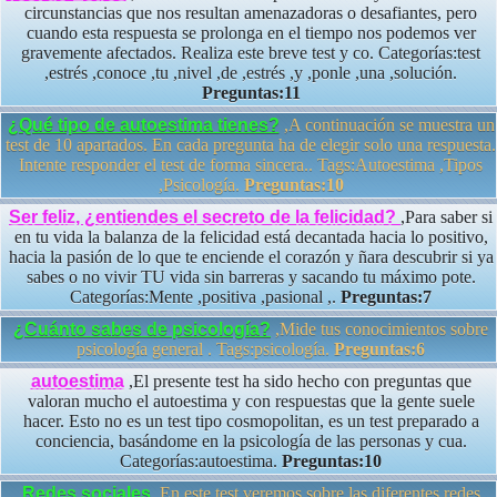
circunstancias que nos resultan amenazadoras o desafiantes, pero
cuando esta respuesta se prolonga en el tiempo nos podemos ver
gravemente afectados. Realiza este breve test y co. Categorías:test
,estrés ,conoce ,tu ,nivel ,de ,estrés ,y ,ponle ,una ,solución.
Preguntas:11
¿Qué tipo de autoestima tienes?
,A continuación se muestra un
test de 10 apartados. En cada pregunta ha de elegir solo una respuesta.
Intente responder el test de forma sincera.. Tags:Autoestima ,Tipos
,Psicología.
Preguntas:10
Ser feliz, ¿entiendes el secreto de la felicidad?
,Para saber si
en tu vida la balanza de la felicidad está decantada hacia lo positivo,
hacia la pasión de lo que te enciende el corazón y ñara descubrir si ya
sabes o no vivir TU vida sin barreras y sacando tu máximo pote.
Categorías:Mente ,positiva ,pasional ,.
Preguntas:7
¿Cuánto sabes de psicología?
,Mide tus conocimientos sobre
psicología general . Tags:psicología.
Preguntas:6
autoestima
,El presente test ha sido hecho con preguntas que
valoran mucho el autoestima y con respuestas que la gente suele
hacer. Esto no es un test tipo cosmopolitan, es un test preparado a
conciencia, basándome en la psicología de las personas y cua.
Categorías:autoestima.
Preguntas:10
Redes sociales
,En este test veremos sobre las diferentes redes