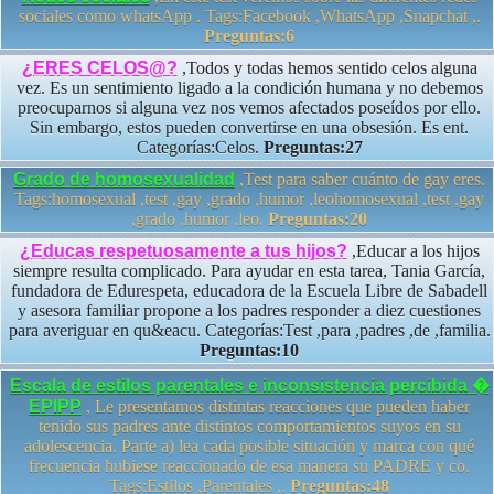
sociales como whatsApp . Tags:Facebook ,WhatsApp ,Snapchat ,.
Preguntas:6
¿ERES CELOS@?
,Todos y todas hemos sentido celos alguna
vez. Es un sentimiento ligado a la condición humana y no debemos
preocuparnos si alguna vez nos vemos afectados poseídos por ello.
Sin embargo, estos pueden convertirse en una obsesión. Es ent.
Categorías:Celos.
Preguntas:27
Grado de homosexualidad
,Test para saber cuánto de gay eres.
Tags:homosexual ,test ,gay ,grado ,humor ,leohomosexual ,test ,gay
,grado ,humor ,leo.
Preguntas:20
¿Educas respetuosamente a tus hijos?
,Educar a los hijos
siempre resulta complicado. Para ayudar en esta tarea, Tania García,
fundadora de Edurespeta, educadora de la Escuela Libre de Sabadell
y asesora familiar propone a los padres responder a diez cuestiones
para averiguar en qu&eacu. Categorías:Test ,para ,padres ,de ,familia.
Preguntas:10
Escala de estilos parentales e inconsistencia percibida �
EPIPP
, Le presentamos distintas reacciones que pueden haber
tenido sus padres ante distintos comportamientos suyos en su
adolescencia. Parte a) lea cada posible situación y marca con qué
frecuencia hubiese reaccionado de esa manera su PADRE y co.
Tags:Estilos ,Parentales ,.
Preguntas:48