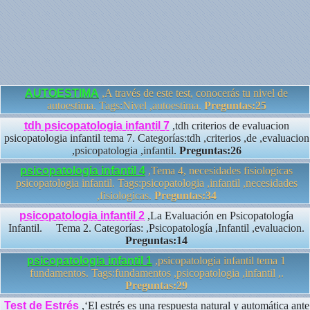
AUTOESTIMA
,A través de este test, conocerás tu nivel de
autoestima. Tags:Nivel ,autoestima.
Preguntas:25
tdh psicopatologia infantil 7
,tdh criterios de evaluacion
psicopatologia infantil tema 7. Categorías:tdh ,criterios ,de ,evaluacion
,psicopatologia ,infantil.
Preguntas:26
psicopatologia infantil 4
,Tema 4, necesidades fisiologicas
psicopatologia infantil. Tags:psicopatologia ,infantil ,necesidades
,fisiologicas.
Preguntas:34
psicopatologia infantil 2
,La Evaluación en Psicopatología
Infantil. Tema 2. Categorías: ,Psicopatología ,Infantil ,evaluacion.
Preguntas:14
psicopatologia infantil 1
,psicopatologia infantil tema 1
fundamentos. Tags:fundamentos ,psicopatologia ,infantil ,.
Preguntas:29
Test de Estrés
,‘El estrés es una respuesta natural y automática ante