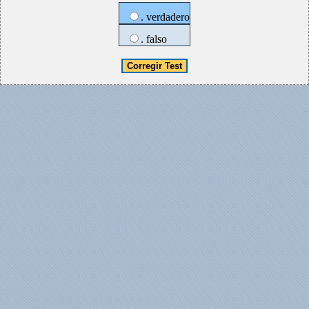
. verdadero
. falso