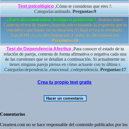
Test psicológico
,Cómo te consideras que eres ?.
Categorías:animado.
Preguntas:9
¿Eres discriminador, testigo o protector?
,Instrucciones:
Contesta el test de manera honesta seleccionando la respuesta que tu
consideres que harías en su situación.Al final revisa tu resultado..
Tags:IOM ,vs ,la ,discriminacion ,Contra ,la ,discriminacion.
Preguntas:10
Test de Dependencia Afectiva
,Para conocer el estado de tu
relación de pareja, contesta de forma afirmativa o negativa cada una
de las cuestiones que se detallan a continuación. Si actualmente no
tienes ninguna pareja piensa en cómo actuaste con tu última r.
Categorías:dependencia ,emocional ,codependencia.
Preguntas:17
Crea tu propio test gratis
Comentarios
Creartest.com no se hace responsable del contenido publicados por los