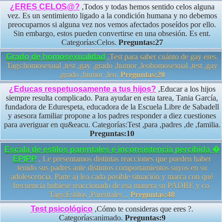
¿ERES CELOS@?
,Todos y todas hemos sentido celos alguna
vez. Es un sentimiento ligado a la condición humana y no debemos
preocuparnos si alguna vez nos vemos afectados poseídos por ello.
Sin embargo, estos pueden convertirse en una obsesión. Es ent.
Categorías:Celos.
Preguntas:27
Grado de homosexualidad
,Test para saber cuánto de gay eres.
Tags:homosexual ,test ,gay ,grado ,humor ,leohomosexual ,test ,gay
,grado ,humor ,leo.
Preguntas:20
¿Educas respetuosamente a tus hijos?
,Educar a los hijos
siempre resulta complicado. Para ayudar en esta tarea, Tania García,
fundadora de Edurespeta, educadora de la Escuela Libre de Sabadell
y asesora familiar propone a los padres responder a diez cuestiones
para averiguar en qu&eacu. Categorías:Test ,para ,padres ,de ,familia.
Preguntas:10
Escala de estilos parentales e inconsistencia percibida �
EPIPP
, Le presentamos distintas reacciones que pueden haber
tenido sus padres ante distintos comportamientos suyos en su
adolescencia. Parte a) lea cada posible situación y marca con qué
frecuencia hubiese reaccionado de esa manera su PADRE y co.
Tags:Estilos ,Parentales ,.
Preguntas:48
Test psicológico
,Cómo te consideras que eres ?.
Categorías:animado.
Preguntas:9