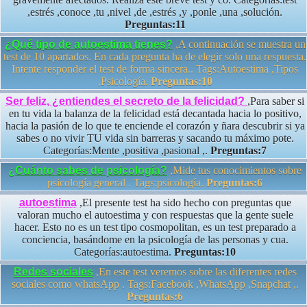
,estrés ,conoce ,tu ,nivel ,de ,estrés ,y ,ponle ,una ,solución.
Preguntas:11
¿Qué tipo de autoestima tienes?
,A continuación se muestra un
test de 10 apartados. En cada pregunta ha de elegir solo una respuesta.
Intente responder el test de forma sincera.. Tags:Autoestima ,Tipos
,Psicología.
Preguntas:10
Ser feliz, ¿entiendes el secreto de la felicidad?
,Para saber si
en tu vida la balanza de la felicidad está decantada hacia lo positivo,
hacia la pasión de lo que te enciende el corazón y ñara descubrir si ya
sabes o no vivir TU vida sin barreras y sacando tu máximo pote.
Categorías:Mente ,positiva ,pasional ,.
Preguntas:7
¿Cuánto sabes de psicología?
,Mide tus conocimientos sobre
psicología general . Tags:psicología.
Preguntas:6
autoestima
,El presente test ha sido hecho con preguntas que
valoran mucho el autoestima y con respuestas que la gente suele
hacer. Esto no es un test tipo cosmopolitan, es un test preparado a
conciencia, basándome en la psicología de las personas y cua.
Categorías:autoestima.
Preguntas:10
Redes sociales
,En este test veremos sobre las diferentes redes
sociales como whatsApp . Tags:Facebook ,WhatsApp ,Snapchat ,.
Preguntas:6