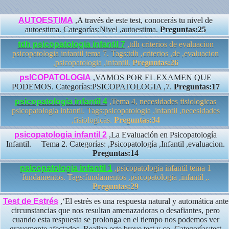
AUTOESTIMA
,A través de este test, conocerás tu nivel de
autoestima. Categorías:Nivel ,autoestima.
Preguntas:25
tdh psicopatologia infantil 7
,tdh criterios de evaluacion
psicopatologia infantil tema 7. Tags:tdh ,criterios ,de ,evaluacion
,psicopatologia ,infantil.
Preguntas:26
psICOPATOLOGIA
,VAMOS POR EL EXAMEN QUE
PODEMOS. Categorías:PSICOPATOLOGIA ,7.
Preguntas:17
psicopatologia infantil 4
,Tema 4, necesidades fisiologicas
psicopatologia infantil. Tags:psicopatologia ,infantil ,necesidades
,fisiologicas.
Preguntas:34
psicopatologia infantil 2
,La Evaluación en Psicopatología
Infantil. Tema 2. Categorías: ,Psicopatología ,Infantil ,evaluacion.
Preguntas:14
psicopatologia infantil 1
,psicopatologia infantil tema 1
fundamentos. Tags:fundamentos ,psicopatologia ,infantil ,.
Preguntas:29
Test de Estrés
,‘El estrés es una respuesta natural y automática ante
circunstancias que nos resultan amenazadoras o desafiantes, pero
cuando esta respuesta se prolonga en el tiempo nos podemos ver
gravemente afectados. Realiza este breve test y co. Categorías:test