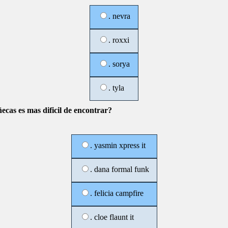
. nevra
. roxxi
. sorya
. tyla
ecas es mas dificil de encontrar?
. yasmin xpress it
. dana formal funk
. felicia campfire
. cloe flaunt it