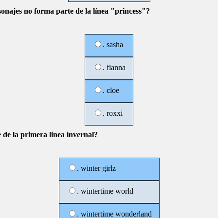
sonajes no forma parte de la línea "princess"?
. sasha
. fianna
. cloe
. roxxi
 de la primera linea invernal?
. winter girlz
. wintertime world
. wintertime wonderland