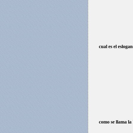
cual es el esloga
como se llama l