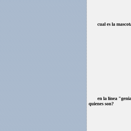
cual es la mascot
en la línea "geni
quienes son?