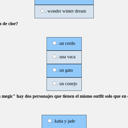
. wonder winter dream
a de cloe?
. un cerdo
. una vaca
. un gato
. un conejo
a megic" hay dos personajes que tienen el mismo outfit solo que en c
. katia y jade