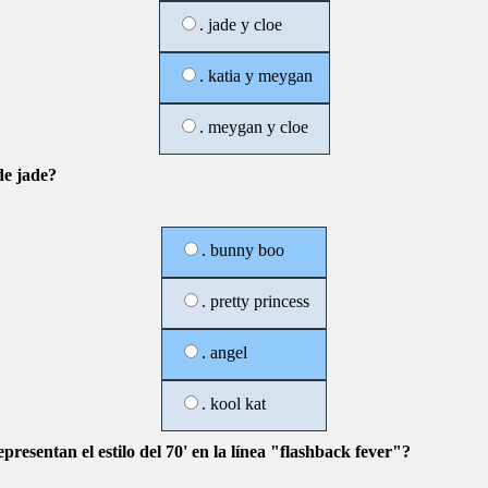
. jade y cloe
. katia y meygan
. meygan y cloe
de jade?
. bunny boo
. pretty princess
. angel
. kool kat
presentan el estilo del 70' en la línea "flashback fever"?