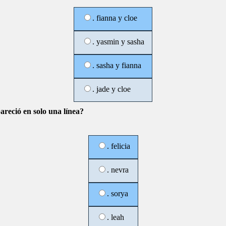
. fianna y cloe
. yasmin y sasha
. sasha y fianna
. jade y cloe
areció en solo una línea?
. felicia
. nevra
. sorya
. leah