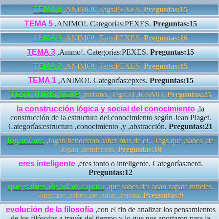
TEMA 6
,ANIMO!. Tags:PEXES.
Preguntas:15
TEMA 5
,ANIMO!. Categorías:PEXES.
Preguntas:15
TEMA 4
,ANIMO!. Tags:PEXES.
Preguntas:16
TEMA 3
,Animo!. Categorías:PEXES.
Preguntas:15
TEMA 2
,ANIMO!. Tags:PEXES.
Preguntas:15
TEMA 1
,ANIMO!. Categorías:epxes.
Preguntas:15
TEST TURIS SEXP
,turismo. Tags:TURISMO.
Preguntas:25
la construcción lógica y social del conocimiento
,la
construcción de la estructura del conocimiento según Jean Piaget.
Categorías:estructura ,conocimiento ,y ,abstracción.
Preguntas:21
loganfans
,logan henderson saber mas de el . Tags:que ,sabes ,de
,logan ,henderson.
Preguntas:10
eres inteligente
,eres tonto o inteligente. Categorías:nerd.
Preguntas:12
que sabes de adan zapata
,que sabes del adan zapata mireles.
Tags:que ,sabes ,de ,adan ,zapata.
Preguntas:9
evolución de la filosofía
,con el fin de analizar los pensamientos
de los filósofos a través del tiempo y lo que nos aportaron para la