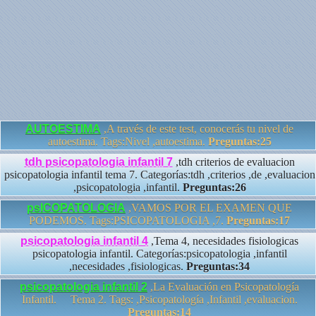
AUTOESTIMA
,A través de este test, conocerás tu nivel de
autoestima. Tags:Nivel ,autoestima.
Preguntas:25
tdh psicopatologia infantil 7
,tdh criterios de evaluacion
psicopatologia infantil tema 7. Categorías:tdh ,criterios ,de ,evaluacion
,psicopatologia ,infantil.
Preguntas:26
psICOPATOLOGIA
,VAMOS POR EL EXAMEN QUE
PODEMOS. Tags:PSICOPATOLOGIA ,7.
Preguntas:17
psicopatologia infantil 4
,Tema 4, necesidades fisiologicas
psicopatologia infantil. Categorías:psicopatologia ,infantil
,necesidades ,fisiologicas.
Preguntas:34
psicopatologia infantil 2
,La Evaluación en Psicopatología
Infantil. Tema 2. Tags: ,Psicopatología ,Infantil ,evaluacion.
Preguntas:14