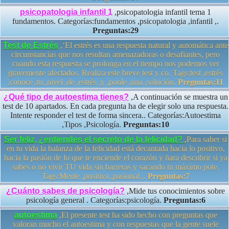
psicopatologia infantil 1
,psicopatologia infantil tema 1
fundamentos. Categorías:fundamentos ,psicopatologia ,infantil ,.
Preguntas:29
Test de Estrés
,‘El estrés es una respuesta natural y automática ante
circunstancias que nos resultan amenazadoras o desafiantes, pero
cuando esta respuesta se prolonga en el tiempo nos podemos ver
gravemente afectados. Realiza este breve test y co. Tags:test ,estrés
,conoce ,tu ,nivel ,de ,estrés ,y ,ponle ,una ,solución.
Preguntas:11
¿Qué tipo de autoestima tienes?
,A continuación se muestra un
test de 10 apartados. En cada pregunta ha de elegir solo una respuesta.
Intente responder el test de forma sincera.. Categorías:Autoestima
,Tipos ,Psicología.
Preguntas:10
Ser feliz, ¿entiendes el secreto de la felicidad?
,Para saber si
en tu vida la balanza de la felicidad está decantada hacia lo positivo,
hacia la pasión de lo que te enciende el corazón y ñara descubrir si ya
sabes o no vivir TU vida sin barreras y sacando tu máximo pote.
Tags:Mente ,positiva ,pasional ,.
Preguntas:7
¿Cuánto sabes de psicología?
,Mide tus conocimientos sobre
psicología general . Categorías:psicología.
Preguntas:6
autoestima
,El presente test ha sido hecho con preguntas que
valoran mucho el autoestima y con respuestas que la gente suele