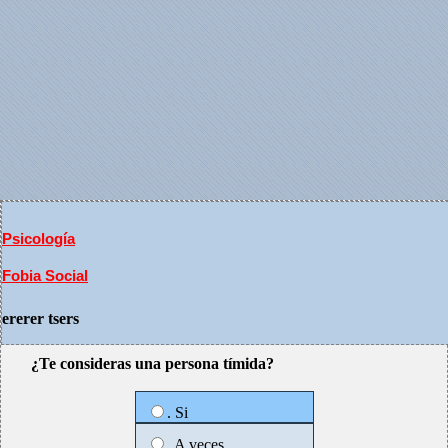
Psicología
Fobia Social
ererer tsers
¿Te consideras una persona tímida?
. Si
. A veces