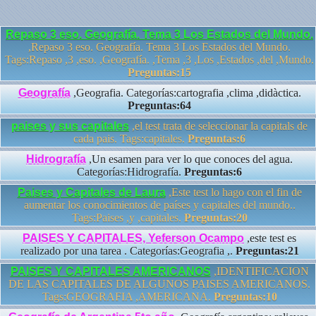
Repaso 3 eso. Geografía. Tema 3 Los Estados del Mundo.
,Repaso 3 eso. Geografía. Tema 3 Los Estados del Mundo.
Tags:Repaso ,3 ,eso. ,Geografía. ,Tema ,3 ,Los ,Estados ,del ,Mundo.
Preguntas:15
Geografía
,Geografia. Categorías:cartografia ,clima ,didàctica.
Preguntas:64
paises y sus capitales
,el test trata de seleccionar la capitals de
cada pais. Tags:capitales.
Preguntas:6
Hidrografía
,Un esamen para ver lo que conoces del agua.
Categorías:Hidrografía.
Preguntas:6
Paises y Capitales de Laura
,Este test lo hago con el fin de
aumentar los conocimientos de países y capitales del mundo..
Tags:Paises ,y ,capitales.
Preguntas:20
PAISES Y CAPITALES, Yeferson Ocampo
,este test es
realizado por una tarea . Categorías:Geografia ,.
Preguntas:21
PAISES Y CAPITALES AMERICANOS
,IDENTIFICACION
DE LAS CAPITALES DE ALGUNOS PAISES AMERICANOS.
Tags:GEOGRAFIA ,AMERICANA.
Preguntas:10