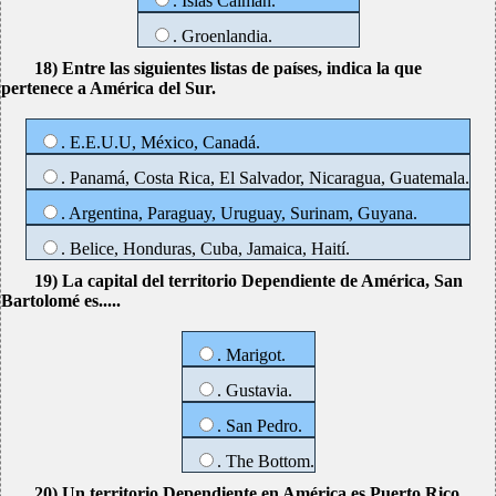
. Islas Caimán.
. Groenlandia.
18) Entre las siguientes listas de países, indica la que
pertenece a América del Sur.
. E.E.U.U, México, Canadá.
. Panamá, Costa Rica, El Salvador, Nicaragua, Guatemala.
. Argentina, Paraguay, Uruguay, Surinam, Guyana.
. Belice, Honduras, Cuba, Jamaica, Haití.
19) La capital del territorio Dependiente de América, San
Bartolomé es.....
. Marigot.
. Gustavia.
. San Pedro.
. The Bottom.
20) Un territorio Dependiente en América es Puerto Rico