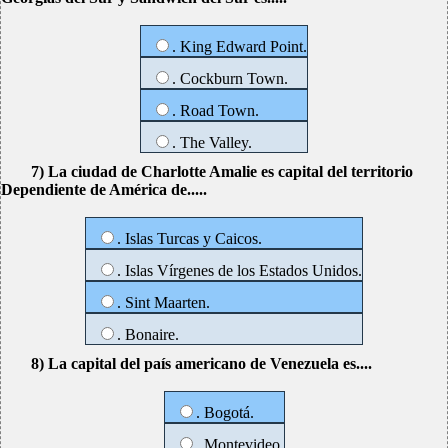
. King Edward Point.
. Cockburn Town.
. Road Town.
. The Valley.
7) La ciudad de Charlotte Amalie es capital del territorio
Dependiente de América de.....
. Islas Turcas y Caicos.
. Islas Vírgenes de los Estados Unidos.
. Sint Maarten.
. Bonaire.
8) La capital del país americano de Venezuela es....
. Bogotá.
. Montevideo.