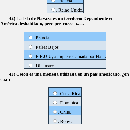
. Francia.
. Reino Unido.
42) La Isla de Navaza es un territorio Dependiente en
América deshabitado, pero pertenece a......
. Francia.
. Países Bajos.
. E.E.U.U, aunque reclamada por Haití.
. Dinamarca.
43) Colón es una moneda utilizada en un país americano, ¿en
cuál?
. Costa Rica.
. Dominica.
. Chile.
. Bolivia.