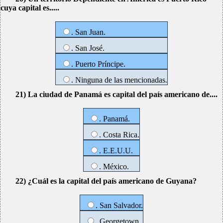
cuya capital es.....
. San Juan.
. San José.
. Puerto Príncipe.
. Ninguna de las mencionadas.
21) La ciudad de Panamá es capital del país americano de....
. Panamá.
. Costa Rica.
. E.E.U.U.
. México.
22) ¿Cuál es la capital del país americano de Guyana?
. San Salvador.
. Georgetown.