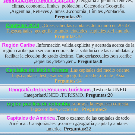
Geografía de Argentina 5to año
,Geografía argentina: relieves,
climas, economía, límites, población.. Categorías:Geografía
,Argentina ,Relieves ,Climas ,Economía ,Límites ,Población..
Preguntas:20
Capitales 2014
,¿Crees saber las capitales del mundo en 2014?.
Tags:capitales ,geografia ,mundo ,ciudades ,capitales ,del ,mundo.
Preguntas:10
Región Caribe
,Información valida,explicita y acertada acerca de la
región caribe para ser conocedoras de la sabiduría de las candidatas y
facilitar la elección de grado decimo. Categorías:cuales ,son ,caribe
,aquellos ,deben ,ser ,.
Preguntas:8
Capitales del Medio Oriente
,Las capitales del medio oriente.
Tags:capitales ,test ,examen ,geografía ,medio ,oriente ,Asia.
Preguntas:14
Geografía de los Recuros Turísticos
,Test de la UNED.
Categorías:UNED ,TURISMO.
Preguntas:20
region pacifica de colombia
,subrraya la respuesta correcta.
Tags:cordillera ,occidental.
Preguntas:9
Capitales de América
,Test o examen de las capitales de todo
América.. Categorías:test ,examen ,geografía ,capital ,capitales
,america.
Preguntas:22