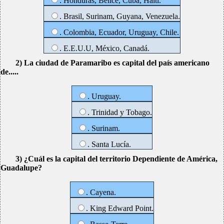
. Honduras, Belice, Cuba, Haití.
. Brasil, Surinam, Guyana, Venezuela.
. Colombia, Ecuador, Uruguay, Chile.
. E.E.U.U, México, Canadá.
2) La ciudad de Paramaribo es capital del país americano
de.....
. Uruguay.
. Trinidad y Tobago.
. Surinam.
. Santa Lucía.
3) ¿Cuál es la capital del territorio Dependiente de América,
Guadalupe?
. Cayena.
. King Edward Point.