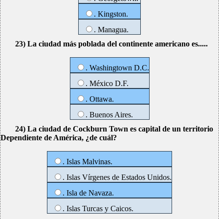
. Kingston.
. Managua.
23) La ciudad más poblada del continente americano es.....
. Washingtown D.C.
. México D.F.
. Ottawa.
. Buenos Aires.
24) La ciudad de Cockburn Town es capital de un territorio
Dependiente de América, ¿de cuál?
. Islas Malvinas.
. Islas Vírgenes de Estados Unidos.
. Isla de Navaza.
. Islas Turcas y Caicos.