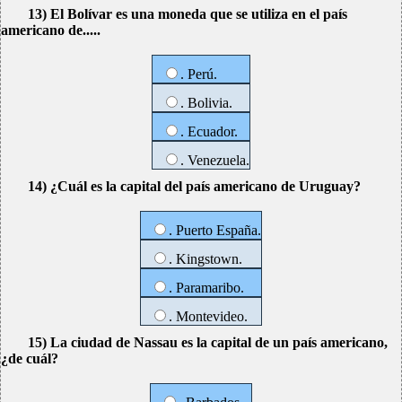
13) El Bolívar es una moneda que se utiliza en el país
americano de.....
. Perú.
. Bolivia.
. Ecuador.
. Venezuela.
14) ¿Cuál es la capital del país americano de Uruguay?
. Puerto España.
. Kingstown.
. Paramaribo.
. Montevideo.
15) La ciudad de Nassau es la capital de un país americano,
¿de cuál?