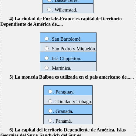
. Basse-Terre.
. Willemstad.
4) La ciudad de Fort-de-France es capital del territorio
Dependiente de América de.....
. San Bartolomé.
. San Pedro y Miquelón.
. Isla Clipperton.
. Martinica.
5) La moneda Balboa es utilizada en el país americano de......
. Paraguay.
. Trinidad y Tobago.
. Granada.
. Panamá.
6) La capital del territorio Dependiente de América, Islas
Georgias del Sur y Sandwich del Sur es.....