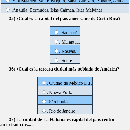
. Sint Maarten, San Eustaquio, Saba, Curazao, Bonaire, Aruba.
. Anguila, Bermudas, Islas Caimán, Islas Malvinas.
35) ¿Cuál es la capital del país americano de Costa Rica?
. San José.
. Managua.
. Roseau.
. Sucre.
36) ¿Cuál es la tercera ciudad más poblada de América?
. Ciudad de México D.F.
. Nueva York.
. Säo Paulo.
. Río de Janeiro.
37) La ciudad de La Habana es capital del país centro-
americano de......