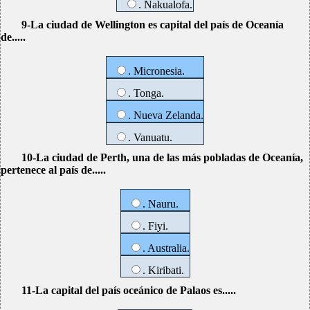
. Nakualofa.
9-La ciudad de Wellington es capital del país de Oceanía
de.....
. Micronesia.
. Tonga.
. Nueva Zelanda.
. Vanuatu.
10-La ciudad de Perth, una de las más pobladas de Oceanía,
pertenece al país de.....
. Nauru.
. Fiyi.
. Australia.
. Kiribati.
11-La capital del país oceánico de Palaos es.....