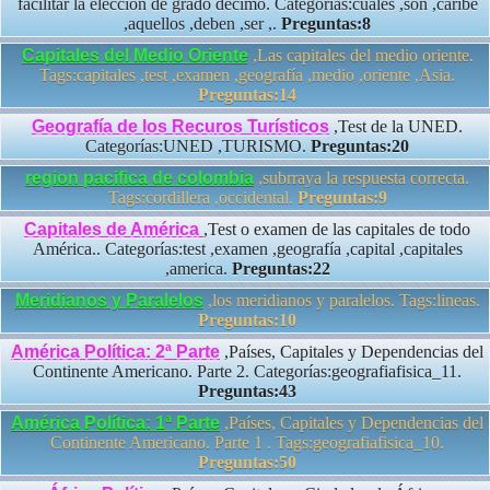
facilitar la elección de grado decimo. Categorías:cuales ,son ,caribe
,aquellos ,deben ,ser ,.
Preguntas:8
Capitales del Medio Oriente
,Las capitales del medio oriente.
Tags:capitales ,test ,examen ,geografía ,medio ,oriente ,Asia.
Preguntas:14
Geografía de los Recuros Turísticos
,Test de la UNED.
Categorías:UNED ,TURISMO.
Preguntas:20
region pacifica de colombia
,subrraya la respuesta correcta.
Tags:cordillera ,occidental.
Preguntas:9
Capitales de América
,Test o examen de las capitales de todo
América.. Categorías:test ,examen ,geografía ,capital ,capitales
,america.
Preguntas:22
Meridianos y Paralelos
,los meridianos y paralelos. Tags:lineas.
Preguntas:10
América Política: 2ª Parte
,Países, Capitales y Dependencias del
Continente Americano. Parte 2. Categorías:geografiafisica_11.
Preguntas:43
América Política: 1ª Parte
,Países, Capitales y Dependencias del
Continente Americano. Parte 1 . Tags:geografiafisica_10.
Preguntas:50