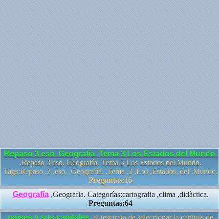
Repaso 3 eso. Geografía. Tema 3 Los Estados del Mundo.
,Repaso 3 eso. Geografía. Tema 3 Los Estados del Mundo.
Tags:Repaso ,3 ,eso. ,Geografía. ,Tema ,3 ,Los ,Estados ,del ,Mundo.
Preguntas:15
Geografía
,Geografia. Categorías:cartografia ,clima ,didàctica.
Preguntas:64
paises y sus capitales
,el test trata de seleccionar la capitals de