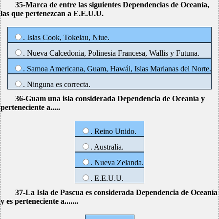
35-Marca de entre las siguientes Dependencias de Oceanía,
las que pertenezcan a E.E.U.U.
. Islas Cook, Tokelau, Niue.
. Nueva Calcedonia, Polinesia Francesa, Wallis y Futuna.
. Samoa Americana, Guam, Hawái, Islas Marianas del Norte.
. Ninguna es correcta.
36-Guam una isla considerada Dependencia de Oceanía y
perteneciente a.....
. Reino Unido.
. Australia.
. Nueva Zelanda.
. E.E.U.U.
37-La Isla de Pascua es considerada Dependencia de Oceanía
y es perteneciente a.......