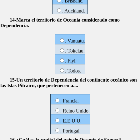
. Brisbane.
. Auckland.
14-Marca el territorio de Oceanía considerado como
Dependencia.
. Vanuatu.
. Tokelau.
. Fiyi.
. Todos.
15-Un territorio de Dependencia del continente oceánico son
las Islas Pitcairn, que pertenecen a....
. Francia.
. Reino Unido.
. E.E.U.U.
. Portugal.
16-¿Cuál es la capital del país de Oceanía de Samoa?