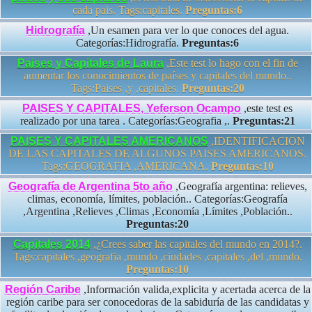
cada pais. Tags:capitales.
Preguntas:6
Hidrografía
,Un esamen para ver lo que conoces del agua.
Categorías:Hidrografía.
Preguntas:6
Paises y Capitales de Laura
,Este test lo hago con el fin de
aumentar los conocimientos de países y capitales del mundo..
Tags:Paises ,y ,capitales.
Preguntas:20
PAISES Y CAPITALES, Yeferson Ocampo
,este test es
realizado por una tarea . Categorías:Geografia ,.
Preguntas:21
PAISES Y CAPITALES AMERICANOS
,IDENTIFICACION
DE LAS CAPITALES DE ALGUNOS PAISES AMERICANOS.
Tags:GEOGRAFIA ,AMERICANA.
Preguntas:10
Geografía de Argentina 5to año
,Geografía argentina: relieves,
climas, economía, límites, población.. Categorías:Geografía
,Argentina ,Relieves ,Climas ,Economía ,Límites ,Población..
Preguntas:20
Capitales 2014
,¿Crees saber las capitales del mundo en 2014?.
Tags:capitales ,geografia ,mundo ,ciudades ,capitales ,del ,mundo.
Preguntas:10
Región Caribe
,Información valida,explicita y acertada acerca de la
región caribe para ser conocedoras de la sabiduría de las candidatas y