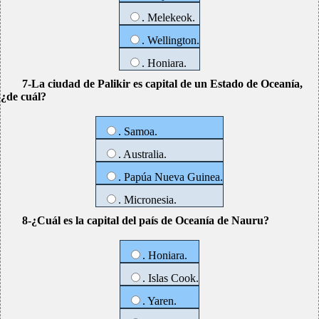
. Melekeok.
. Wellington.
. Honiara.
7-La ciudad de Palikir es capital de un Estado de Oceanía,
¿de cuál?
. Samoa.
. Australia.
. Papúa Nueva Guinea.
. Micronesia.
8-¿Cuál es la capital del país de Oceanía de Nauru?
. Honiara.
. Islas Cook.
. Yaren.