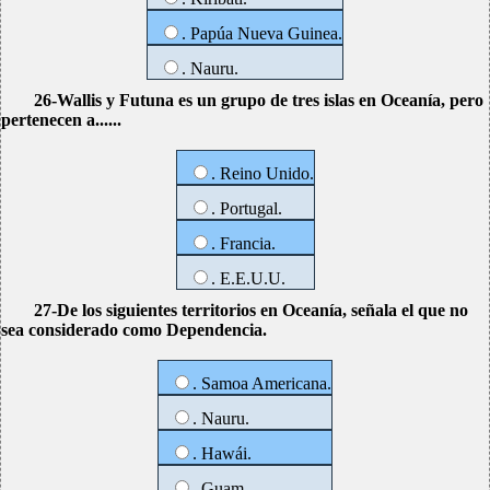
. Papúa Nueva Guinea.
. Nauru.
26-Wallis y Futuna es un grupo de tres islas en Oceanía, pero
pertenecen a......
. Reino Unido.
. Portugal.
. Francia.
. E.E.U.U.
27-De los siguientes territorios en Oceanía, señala el que no
sea considerado como Dependencia.
. Samoa Americana.
. Nauru.
. Hawái.
. Guam.