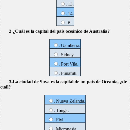
. 13.
. 14.
. 6.
2-¿Cuál es la capital del país oceánico de Australia?
. Gamberra.
. Sídney.
. Port Vila.
. Funafuti.
3-La ciudad de Suva es la capital de un país de Oceanía, ¿de
cuál?
. Nueva Zelanda.
. Tonga.
. Fiyi.
. Micronesia.