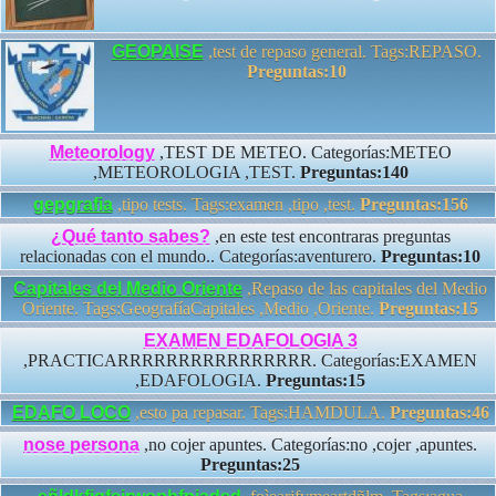
GEOPAISE
,test de repaso general. Tags:REPASO.
Preguntas:10
Meteorology
,TEST DE METEO. Categorías:METEO
,METEOROLOGIA ,TEST.
Preguntas:140
gepgrafia
,tipo tests. Tags:examen ,tipo ,test.
Preguntas:156
¿Qué tanto sabes?
,en este test encontraras preguntas
relacionadas con el mundo.. Categorías:aventurero.
Preguntas:10
Capitales del Medio Oriente
,Repaso de las capitales del Medio
Oriente. Tags:GeografíaCapitales ,Medio ,Oriente.
Preguntas:15
EXAMEN EDAFOLOGIA 3
,PRACTICARRRRRRRRRRRRRRRR. Categorías:EXAMEN
,EDAFOLOGIA.
Preguntas:15
EDAFO LOCO
,esto pa repasar. Tags:HAMDULA.
Preguntas:46
nose persona
,no cojer apuntes. Categorías:no ,cojer ,apuntes.
Preguntas:25