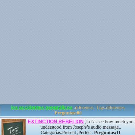
los accidentes geográficos
,diferentes. Tags:diferentes.
Preguntas:80
EXTINCTION REBELION
,Let\'s see how much you
understood from Joseph\'s audio message..
Categorías:Present ,Perfect.
Preguntas:11