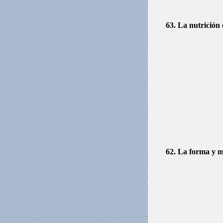
63. La nutrición 
62. La forma y m