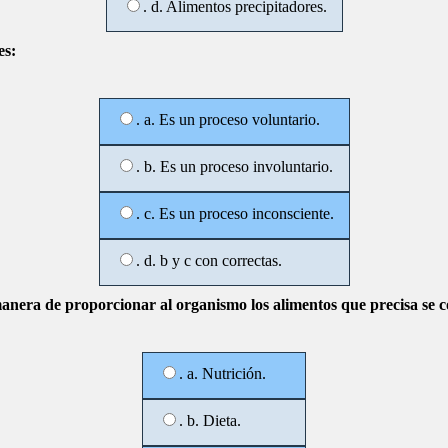
. d. Alimentos precipitadores.
es:
. a. Es un proceso voluntario.
. b. Es un proceso involuntario.
. c. Es un proceso inconsciente.
. d. b y c con correctas.
anera de proporcionar al organismo los alimentos que precisa se 
. a. Nutrición.
. b. Dieta.