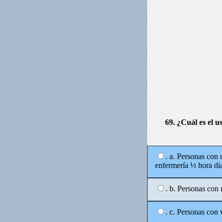
69. ¿Cuál es el u
. a. Personas con
enfermería ½ hora dia
. b. Personas con 
. c. Personas con 