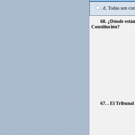
. d. Todas son cor
68. ¿Dónde están 
Constitución?
67. . El Tribunal