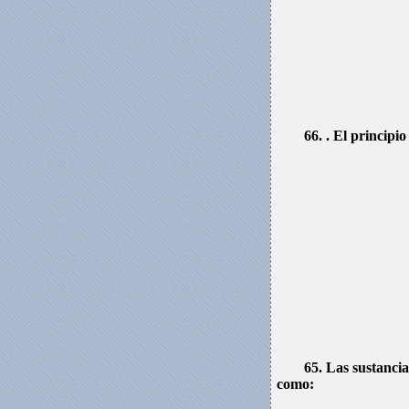
66. . El principi
65. Las sustancia
como: