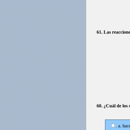
61. Las reaccion
60. ¿Cuál de los 
. a. hac