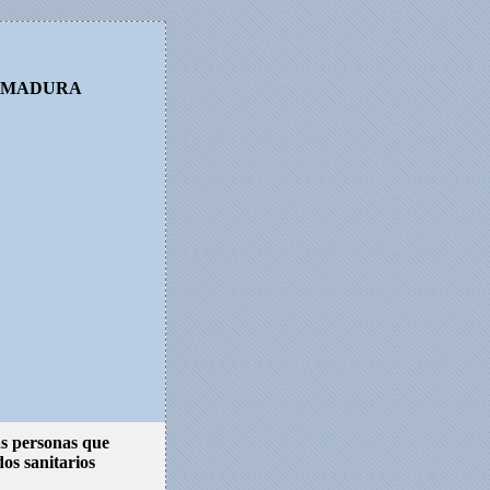
REMADURA
as personas que
os sanitarios