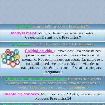
Test Ost
,holaa hola!!. Tags:Ost1.
Preguntas:71
Morty la mejor
,Morty lo de siempre. A ver si aciertas..
Categorías:De ,mi ,vida.
Preguntas:7
1º examen
,PUERTO. Tags:COÑAZO.
Preguntas:8
Calidad de vida
,Bienvenidos: Esta encuesta nos
permitirá analizar qué calidad de vida tienen en el
momento, Nos permitirá generar estrategias para que la
compañía pueda mejorar la calidad de vida de sus
trabajadores, ofreciéndole. Categorías:calidad ,de ,vida ,.
Preguntas:9
Ahora a ver aue tanto me conoces
,Este test esta diseñado
exclusivamente para ti y asi poder ver que tanto me cconoces en
verdad. Tags:Quien ,soy ,para ,ti ,.
Preguntas:6
Cuanto me conoces
,Me conoces o no?. Categorías:cuanto ,me
,conoces.
Preguntas:14