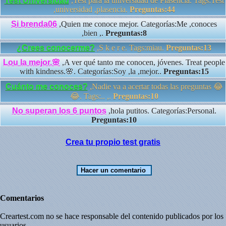
Test Universidad
,Test para la universidad de Plasencia. Tags:Test
,universidad ,plasencia.
Preguntas:44
Si brenda06
,Quien me conoce mejor. Categorías:Me ,conoces
,bien ,.
Preguntas:8
¿Crees conocerme?
,S k e r e. Tags:miau.
Preguntas:13
Lou la mejor.🌸
,A ver qué tanto me conocen, jóvenes. Treat people
with kindness.🌸. Categorías:Soy ,la ,mejor..
Preguntas:15
Cuánto me conoces?
,Nadie va a acertar todas las preguntas 😂
😂. Tags:.. ,.
Preguntas:10
No superan los 6 puntos
,hola putitos. Categorías:Personal.
Preguntas:10
Crea tu propio test gratis
Comentarios
Creartest.com no se hace responsable del contenido publicados por los
usuarios