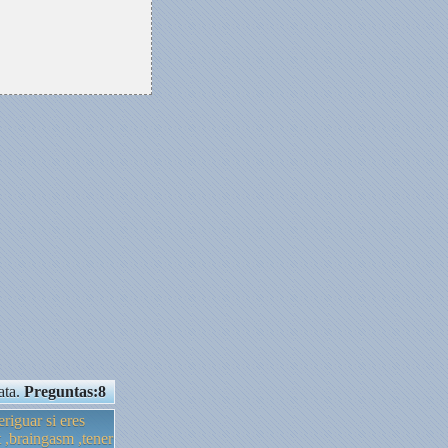
ata.
Preguntas:8
riguar si eres
 ,braingasm ,tener