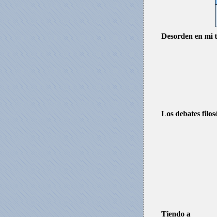
Desorden en mi t
Los debates filos
Tiendo a