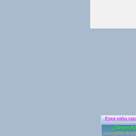
Eres niño rat
¿Tienes 
susceptible de pa