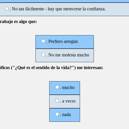
. No tan fácilmente - hay que merecerse la confianza.
rabajo es algo que:
. Prefiero arreglar.
. No me molesta mucho
óficos ("¿Qué es el sentido de la vida?") me interesan:
. mucho
. a veces
. nada