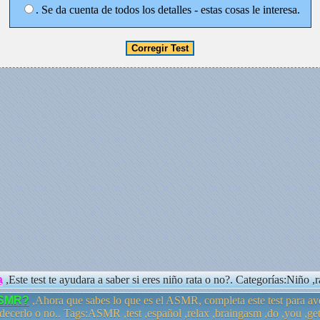
. Se da cuenta de todos los detalles - estas cosas le interesa.
a
,Este test te ayudara a saber si eres niño rata o no?. Categorías:Niño ,r
ASMR?
,Ahora que sabes lo que es el ASMR, completa este test para ave
decerlo o no.. Tags:ASMR ,test ,español ,relax ,braingasm ,do ,you ,get