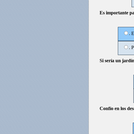
Es importante pa
. 
. 
Si sería un jardín
Confío en los de