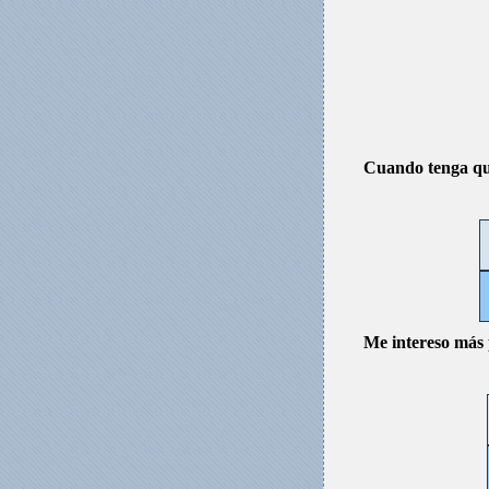
Cuando tenga que
Me intereso más 