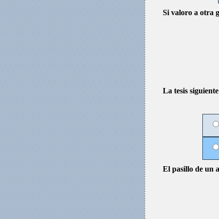
Si valoro a otra 
La tesis siguient
El pasillo de un