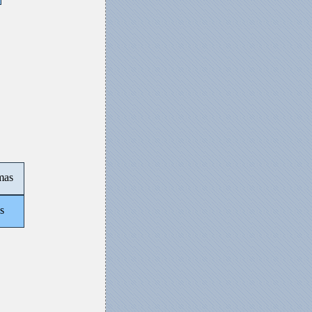
mas
s