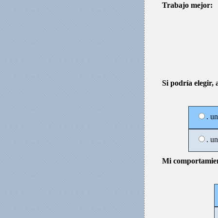
Trabajo mejor:
Si podría elegir, 
. u
. u
Mi comportamien