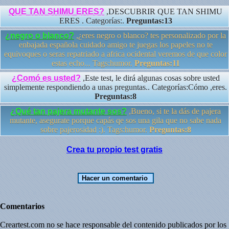
QUE TAN SHIMU ERES?
,DESCUBRIR QUE TAN SHIMU
ERES . Categorías:.
Preguntas:13
¿negro o blanco?
,¿eres negro o blanco? tes personalizado por la
enbajada española cuidado amigo te juegas los papeles no te
equivoques o seras repatriado a africa ocidental veremos de que color
estas echo... Tags:humor.
Preguntas:11
¿Comó es usted?
,Este test, le dirá algunas cosas sobre usted
simplemente respondiendo a unas preguntas.. Categorías:Cómo ,eres.
Preguntas:8
¿Qué tan pajera mutante sos?
,Bueno, si te la dás de pajera
mutante, asegurate porque capás qe sos una gila que no sabe nada
sobre pajerosidad :). Tags:humor.
Preguntas:8
Crea tu propio test gratis
Comentarios
Creartest.com no se hace responsable del contenido publicados por los