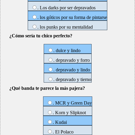
. Los darks por ser depravados
. los góticos por su forma de pintarse
. los punks por su mentalidad
¿Cómo sería tu chico perfecto?
. dulce y lindo
. depravado y forro
. depravado y lindo
. depravado y tierno
¿Qué banda te parece la más pajera?
. MCR y Green Day
. Korn y Slipknot
. Kudai
. El Polaco