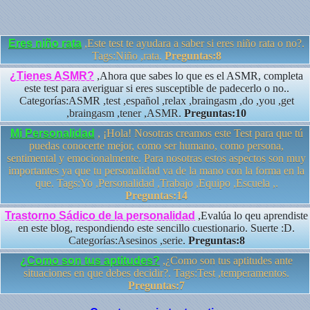
Eres niño rata
,Este test te ayudara a saber si eres niño rata o no?.
Tags:Niño ,rata.
Preguntas:8
¿Tienes ASMR?
,Ahora que sabes lo que es el ASMR, completa
este test para averiguar si eres susceptible de padecerlo o no..
Categorías:ASMR ,test ,español ,relax ,braingasm ,do ,you ,get
,braingasm ,tener ,ASMR.
Preguntas:10
Mi Personalidad
, ¡Hola! Nosotras creamos este Test para que tú
puedas conocerte mejor, como ser humano, como persona,
sentimental y emocionalmente. Para nosotras estos aspectos son muy
importantes ya que tu personalidad va de la mano con la forma en la
que. Tags:Yo ,Personalidad ,Trabajo ,Equipo ,Escuela ,.
Preguntas:14
Trastorno Sádico de la personalidad
,Evalúa lo qeu aprendiste
en este blog, respondiendo este sencillo cuestionario. Suerte :D.
Categorías:Asesinos ,serie.
Preguntas:8
¿Como son tus aptitudes?
,¿Como son tus aptitudes ante
situaciones en que debes decidir?. Tags:Test ,temperamentos.
Preguntas:7