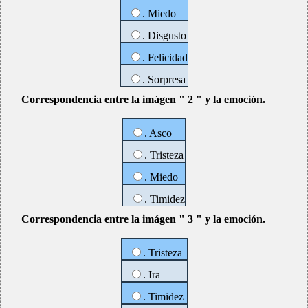
. Miedo
. Disgusto
. Felicidad
. Sorpresa
Correspondencia entre la imágen " 2 " y la emoción.
. Asco
. Tristeza
. Miedo
. Timidez
Correspondencia entre la imágen " 3 " y la emoción.
. Tristeza
. Ira
. Timidez