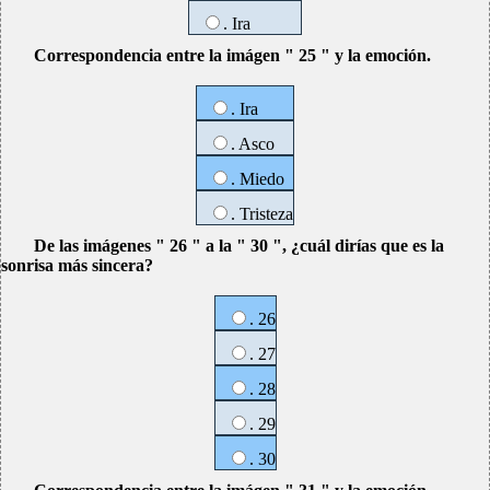
. Ira
Correspondencia entre la imágen " 25 " y la emoción.
. Ira
. Asco
. Miedo
. Tristeza
De las imágenes " 26 " a la " 30 ", ¿cuál dirías que es la
sonrisa más sincera?
. 26
. 27
. 28
. 29
. 30