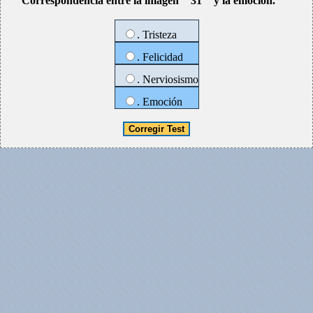
Correspondencia entre la imágen " 31 " y la emoción.
. Tristeza
. Felicidad
. Nerviosismo
. Emoción