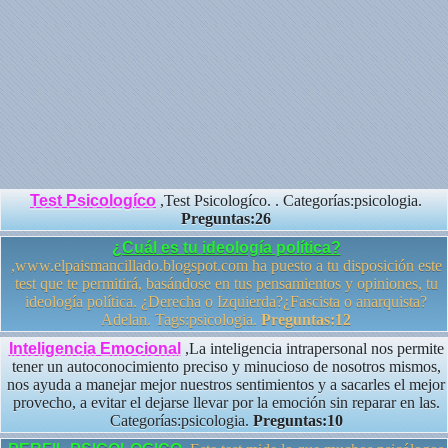
Test Psicologíco
,Test Psicologíco. . Categorías:psicologia.
Preguntas:26
¿Cuál es tu ideología política?
,www.elpaismancillado.blogspot.com ha puesto a tu disposición este
test que te permitirá, basándose en tus pensamientos y opiniones, tu
ideología política. ¿Derecha o Izquierda?¿Fascista o anarquista?
Adelan. Tags:psicologia.
Preguntas:12
Inteligencia Emocional
,La inteligencia intrapersonal nos permite
tener un autoconocimiento preciso y minucioso de nosotros mismos,
nos ayuda a manejar mejor nuestros sentimientos y a sacarles el mejor
provecho, a evitar el dejarse llevar por la emoción sin reparar en las.
Categorías:psicologia.
Preguntas:10