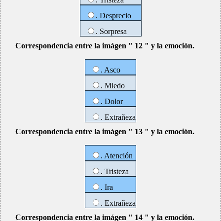
. Desprecio
. Sorpresa
Correspondencia entre la imágen " 12 " y la emoción.
. Asco
. Miedo
. Dolor
. Extrañeza
Correspondencia entre la imágen " 13 " y la emoción.
. Atención
. Tristeza
. Ira
. Extrañeza
Correspondencia entre la imágen " 14 " y la emoción.