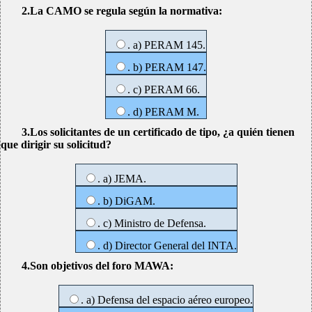
2.La CAMO se regula según la normativa:
. a) PERAM 145.
. b) PERAM 147.
. c) PERAM 66.
. d) PERAM M.
3.Los solicitantes de un certificado de tipo, ¿a quién tienen
que dirigir su solicitud?
. a) JEMA.
. b) DiGAM.
. c) Ministro de Defensa.
. d) Director General del INTA.
4.Son objetivos del foro MAWA:
. a) Defensa del espacio aéreo europeo.