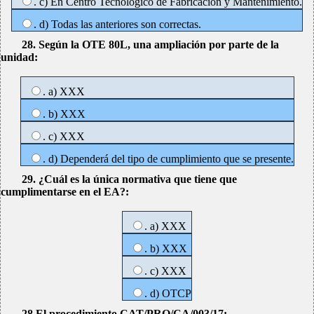
. c) En Centro Tecnológico de Fabricación y Mantenimiento.
. d) Todas las anteriores son correctas.
28. Según la OTE 80L, una ampliación por parte de la
unidad:
. a) XXX
. b) XXX
. c) XXX
. d) Dependerá del tipo de cumplimiento que se presente.
29. ¿Cuál es la única normativa que tiene que
cumplimentarse en el EA?:
. a) XXX
. b) XXX
. c) XXX
. d) OTCP
28.El procedimiento CAT/PRO/CA/003/17: