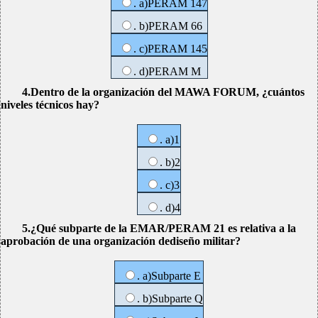
. a)PERAM 147
. b)PERAM 66
. c)PERAM 145
. d)PERAM M
4.Dentro de la organización del MAWA FORUM, ¿cuántos
niveles técnicos hay?
. a)1
. b)2
. c)3
. d)4
5.¿Qué subparte de la EMAR/PERAM 21 es relativa a la
aprobación de una organización dediseño militar?
. a)Subparte E
. b)Subparte Q