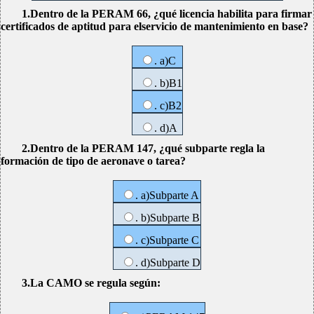
1.Dentro de la PERAM 66, ¿qué licencia habilita para firmar
certificados de aptitud para elservicio de mantenimiento en base?
. a)C
. b)B1
. c)B2
. d)A
2.Dentro de la PERAM 147, ¿qué subparte regla la
formación de tipo de aeronave o tarea?
. a)Subparte A
. b)Subparte B
. c)Subparte C
. d)Subparte D
3.La CAMO se regula según: