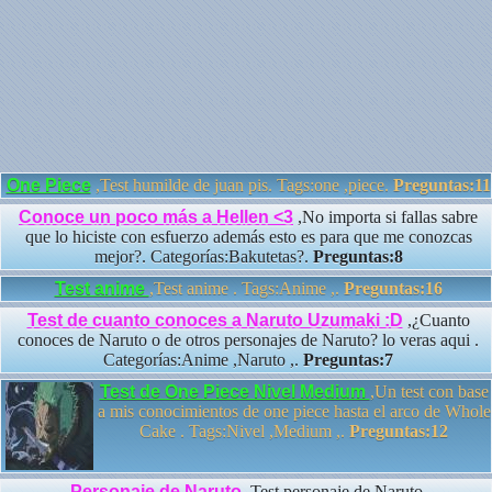
One Piece
,Test humilde de juan pis. Tags:one ,piece.
Preguntas:11
Conoce un poco más a Hellen <3
,No importa si fallas sabre
que lo hiciste con esfuerzo además esto es para que me conozcas
mejor?. Categorías:Bakutetas?.
Preguntas:8
Test anime
,Test anime . Tags:Anime ,.
Preguntas:16
Test de cuanto conoces a Naruto Uzumaki :D
,¿Cuanto
conoces de Naruto o de otros personajes de Naruto? lo veras aqui .
Categorías:Anime ,Naruto ,.
Preguntas:7
Test de One Piece Nivel Medium
,Un test con base
a mis conocimientos de one piece hasta el arco de Whole
Cake . Tags:Nivel ,Medium ,.
Preguntas:12
Personaje de Naruto
,Test personaje de Naruto.