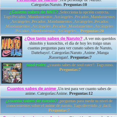
Categorías:Naruto.
Preguntas:10
¿Cuánto sabes de NNT?
,Selecciona la opción correcta.
Tags:Pecados ,Mandamientos ,Arcángeles ,Pecados ,Mandamientos
,Arcángeles ,Pecados ,Mandamientos ,Arcángeles ,Pecados
,Mandamientos ,Arcángeles ,Pecados ,Mandamientos ,Arcángeles
,Pecados ,Mandamientos ,Arcángeles ,.
Preguntas:20
¿Que tanto sabes de Naruto?
,A ver mis queridos
shinobis y kunoichis, el día de hoy les traigo unas
cuantas preguntas para ver cunato saben de Naruto,
Dattebayo!. Categorías:Naruto ,Anime ,Manga
,Rassengan!.
Preguntas:7
soul eater
,¿cuanto sabes de soul eater?. Tags:nino.
Preguntas:7
Cuantos sabes de anime
,Un test para ver cuanto sabes de
anime. Categorías:Anime.
Preguntas:12
¿cuanto sabes de naruto?
,preguntas para medir tu nivel de
conocimientos sobre el anime de naruto. Tags:divertido ,y ,facil.
Preguntas:7