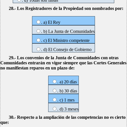
. d) Todas son falsas
28.- Los Registradores de la Propiedad son nombrados por:
. a) El Rey
. b) La Junta de Comunidades
. c) El Ministro competente
. d) El Consejo de Gobierno
29.- Los convenios de la Junta de Comunidades con otras
Comunidades entrarán en vigor siempre que las Cortes Generales
no manifiestan reparos en un plazo de:
. a) 20 días
. b) 30 días
. c) 1 mes
. d) 3 meses
30.- Respecto a la ampliación de las competencias no es cierto
que: