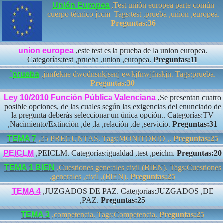
Unión Europea
,Test unión europea parte común
cuerpo técnico jccm. Tags:test ,prueba ,union ,europea.
Preguntas:36
union europea
,este test es la prueba de la union europea.
Categorías:test ,prueba ,union ,europea.
Preguntas:11
`prueba
,jnnfekne dwodnsnkjsenj ewkjfnwjfnskjn. Tags:prueba.
Preguntas:30
Ley 10/2010 Función Pública Valenciana
,Se presentan cuatro
posible opciones, de las cuales según las exigencias del enunciado de
la pregunta deberás seleccionar un única opción.. Categorías:TV
,Nacimiento/Extinción ,de ,la ,relación ,de ,servicio.
Preguntas:31
TEMA 7
,25 PREGUNTAS. Tags:MONITORIO ,.
Preguntas:25
PEICLM
,PEICLM. Categorías:igualdad ,test ,peiclm.
Preguntas:20
TEMA 1 BIEN
,Cuestiones generales civil (BIEN). Tags:Cuestiones
,generales ,civil ,(BIEN).
Preguntas:25
TEMA 4
,JUZGADOS DE PAZ. Categorías:JUZGADOS ,DE
,PAZ.
Preguntas:25
TEMA 3
,competencia. Tags:Competencia.
Preguntas:25