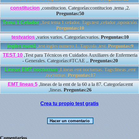
constitucion
,constitucion. Categorías:contitucion ,tema ,2.
Preguntas:50
Tema 1 Celador
,Test tema 1 celador. Tags:test ,celador ,oposición.
Preguntas:10
testvarios
,varios varios. Categorías:varios.
Preguntas:10
ingles num1
,test ingles numero 1. Tags:ola ,test.
Preguntas:9
TEST 10
,Test para Técnicos en Cuidados Auxiliares de Enfermeria
- Generales. Categorías:#TCAE ,.
Preguntas:20
Lineas EMT nocturnas
,Lineas emt nocturnas. Tags:lineas ,emt
,nocturnas.
Preguntas:17
EMT lineas 5
,lineas de la emt de la 60 a la 87. Categorías:emt
,lineas.
Preguntas:26
Crea tu propio test gratis
Comentarios