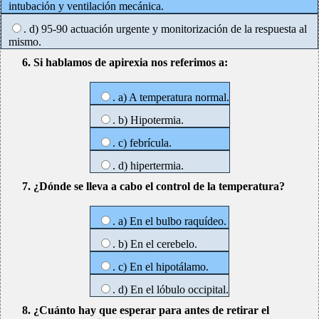
intubación y ventilación mecánica.
. d) 95-90 actuación urgente y monitorización de la respuesta al
mismo.
6. Si hablamos de apirexia nos referimos a:
. a) A temperatura normal.
. b) Hipotermia.
. c) febrícula.
. d) hipertermia.
7. ¿Dónde se lleva a cabo el control de la temperatura?
. a) En el bulbo raquídeo.
. b) En el cerebelo.
. c) En el hipotálamo.
. d) En el lóbulo occipital.
8. ¿Cuánto hay que esperar para antes de retirar el