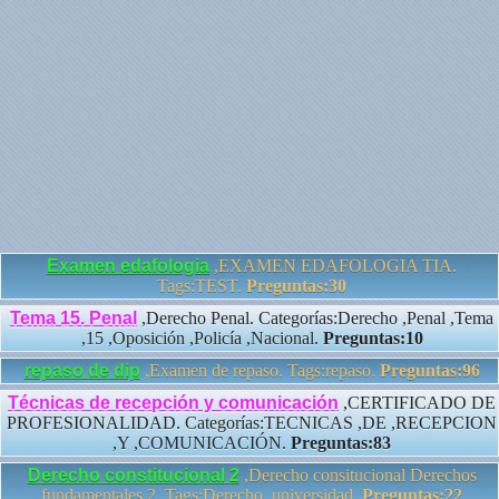
Examen edafologia
,EXAMEN EDAFOLOGIA TIA.
Tags:TEST.
Preguntas:30
Tema 15. Penal
,Derecho Penal. Categorías:Derecho ,Penal ,Tema
,15 ,Oposición ,Policía ,Nacional.
Preguntas:10
repaso de dip
,Examen de repaso. Tags:repaso.
Preguntas:96
Técnicas de recepción y comunicación
,CERTIFICADO DE
PROFESIONALIDAD. Categorías:TECNICAS ,DE ,RECEPCION
,Y ,COMUNICACIÓN.
Preguntas:83
Derecho constitucional 2
,Derecho consitucional Derechos
fundamentales 2. Tags:Derecho ,universidad.
Preguntas:22