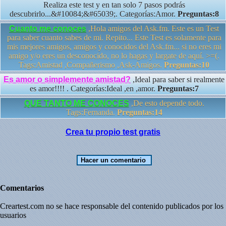
Realiza este test y en tan solo 7 pasos podrás
descubrirlo...&#10084;&#65039;. Categorías:Amor.
Preguntas:8
Cuanto me conoces
,Hola amigos del Ask.fm. Este es un Test
para saber cuanto sabes de mi. Repito... Este Test es solamente para
mis mejores amigos, amigos y conocidos del Ask.fm... si no eres mi
amigo y/o eres un desconocido, no lo hagas y largate de aquí. >=(.
Tags:Amistad ,Compañerismo ,Ask-Amigos.
Preguntas:10
Es amor o simplemente amistad?
,Ideal para saber si realmente
es amor!!!! . Categorías:Ideal ,en ,amor.
Preguntas:7
QUE TANTO ME CONOCES
,De esto depende todo.
Tags:Fernanda.
Preguntas:14
Crea tu propio test gratis
Comentarios
Creartest.com no se hace responsable del contenido publicados por los
usuarios