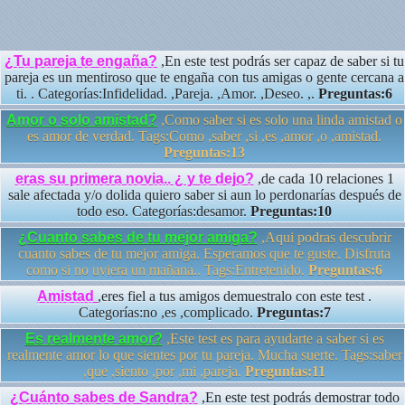
¿Tu pareja te engaña?
,En este test podrás ser capaz de saber si tu
pareja es un mentiroso que te engaña con tus amigas o gente cercana a
ti. . Categorías:Infidelidad. ,Pareja. ,Amor. ,Deseo. ,.
Preguntas:6
Amor o solo amistad?
,Como saber si es solo una linda amistad o
es amor de verdad. Tags:Como ,saber ,si ,es ,amor ,o ,amistad.
Preguntas:13
eras su primera novia.. ¿ y te dejo?
,de cada 10 relaciones 1
sale afectada y/o dolida quiero saber si aun lo perdonarías después de
todo eso. Categorías:desamor.
Preguntas:10
¿Cuanto sabes de tu mejor amiga?
,Aqui podras descubrir
cuanto sabes de tu mejor amiga. Esperamos que te guste. Disfruta
como si no uviera un mañana.. Tags:Entretenido.
Preguntas:6
Amistad
,eres fiel a tus amigos demuestralo con este test .
Categorías:no ,es ,complicado.
Preguntas:7
Es realmente amor?
,Este test es para ayudarte a saber si es
realmente amor lo que sientes por tu pareja. Mucha suerte. Tags:saber
,que ,siento ,por ,mi ,pareja.
Preguntas:11
¿Cuánto sabes de Sandra?
,En este test podrás demostrar todo