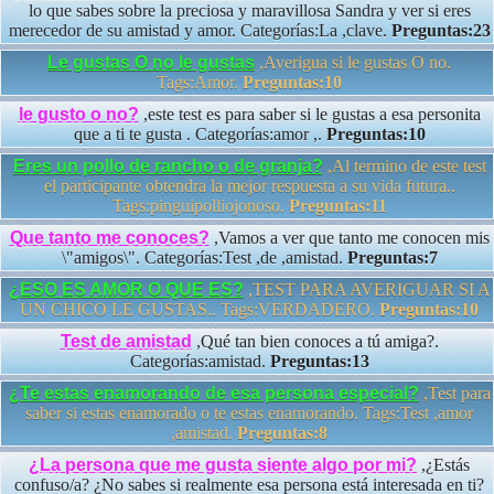
lo que sabes sobre la preciosa y maravillosa Sandra y ver si eres
merecedor de su amistad y amor. Categorías:La ,clave.
Preguntas:23
Le gustas O no le gustas
,Averigua si le gustas O no.
Tags:Amor.
Preguntas:10
le gusto o no?
,este test es para saber si le gustas a esa personita
que a ti te gusta . Categorías:amor ,.
Preguntas:10
Eres un pollo de rancho o de granja?
,Al termino de este test
el participante obtendra la mejor respuesta a su vida futura..
Tags:pinguipolliojonoso.
Preguntas:11
Que tanto me conoces?
,Vamos a ver que tanto me conocen mis
\"amigos\". Categorías:Test ,de ,amistad.
Preguntas:7
¿ESO ES AMOR O QUE ES?
,TEST PARA AVERIGUAR SI A
UN CHICO LE GUSTAS.. Tags:VERDADERO.
Preguntas:10
Test de amistad
,Qué tan bien conoces a tú amiga?.
Categorías:amistad.
Preguntas:13
¿Te estas enamorando de esa persona especial?
,Test para
saber si estas enamorado o te estas enamorando. Tags:Test ,amor
,amistad.
Preguntas:8
¿La persona que me gusta siente algo por mi?
,¿Estás
confuso/a? ¿No sabes si realmente esa persona está interesada en ti?