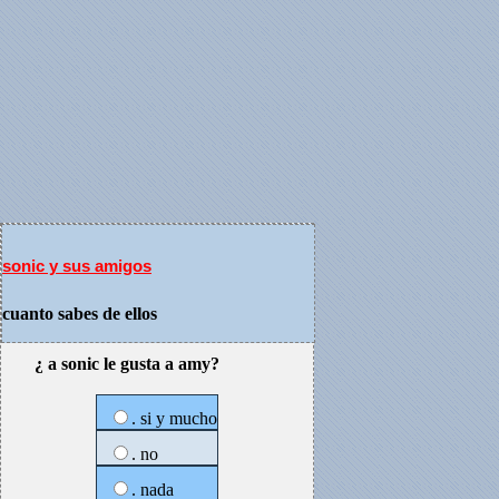
sonic y sus amigos
cuanto sabes de ellos
¿ a sonic le gusta a amy?
. si y mucho
. no
. nada