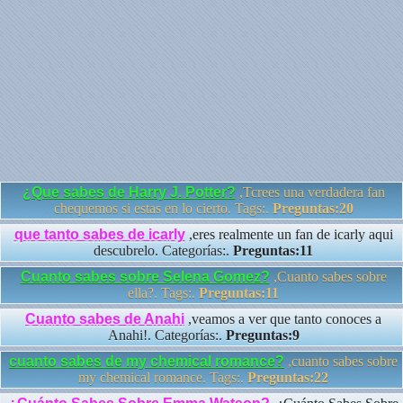
¿Que sabes de Harry J. Potter?
,Tcrees una verdadera fan
chequemos si estas en lo cierto. Tags:.
Preguntas:20
que tanto sabes de icarly
,eres realmente un fan de icarly aqui
descubrelo. Categorías:.
Preguntas:11
Cuanto sabes sobre Selena Gomez?
,Cuanto sabes sobre
ella?. Tags:.
Preguntas:11
Cuanto sabes de Anahi
,veamos a ver que tanto conoces a
Anahi!. Categorías:.
Preguntas:9
cuanto sabes de my chemical romance?
,cuanto sabes sobre
my chemical romance. Tags:.
Preguntas:22