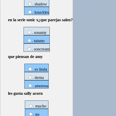
. shadow
. knuckles
en la serie sonic x¿que parejas salen?
. sonamy
. taismo
. soncream
que piensan de amy
. es linda
. tierna
. amorosa
les gusta sally acorn
. mucho
. no