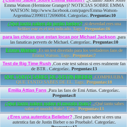
¿Cuánto Sabes Sobre Emma Watson?
,¿Cuánto Sabes Sobre
Emma Watson (Hermione Granger)? NOTICIAS SOBRE EMMA
WATSON: http://www.facebook.com/pages/Emma-Watson-
Argentina/239901172696004. Categorías:.
Preguntas:10
¿Qué tanto sabes de justin bieber?
,si deverdad eres una
beliber este es el test indicado. Tags:.
Preguntas:16
para las chicas que estan locas por Michael Jackson
,para
las fanaticas perverts de Michael. Categorías:.
Preguntas:10
Emma Watson
,Es un test divertido para los verdaderos fans de
Emma Watson. Tags:.
Preguntas:7
Test de Big Time Rush
,Con este test sabras si eres realmente fan
de BTR . Categorías:.
Preguntas:13
QUE TANTO SABES DE JUSTIN BIEBER
,COMPRUEBA
QUE TANTO SABES DE EL. Tags:.
Preguntas:18
Emilia Attias Fans
,Para las fans de Emi Attias. Categorías:.
Preguntas:8
¿Qué tanto sabes sobre el mundo Halo?
,¿Qué tanto sabes
sobre el mundo Halo?. Tags:.
Preguntas:13
¿Eres una autentica Belieber?
,Test para saber si eres una
autentica fan de Justin Bieber o no Pruebalo!. Categorías:.