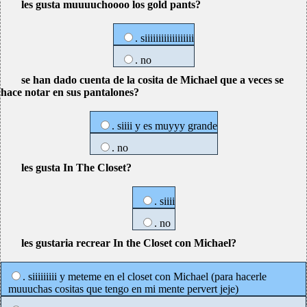
les gusta muuuuchoooo los gold pants?
. siiiiiiiiiiiiiiiiii
. no
se han dado cuenta de la cosita de Michael que a veces se
hace notar en sus pantalones?
. siiii y es muyyy grande
. no
les gusta In The Closet?
. siiii
. no
les gustaria recrear In the Closet con Michael?
. siiiiiiiii y meteme en el closet con Michael (para hacerle
muuuchas cositas que tengo en mi mente pervert jeje)