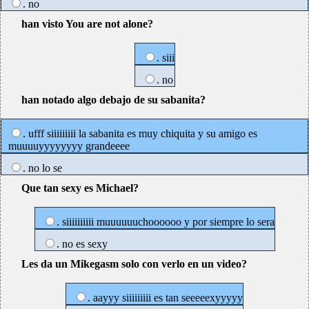
. no
han visto You are not alone?
. siii
. no
han notado algo debajo de su sabanita?
. ufff siiiiiiiii la sabanita es muy chiquita y su amigo es
muuuuyyyyyyyy grandeeee
. no lo se
Que tan sexy es Michael?
. siiiiiiiiii muuuuuuchoooooo y por siempre lo sera
. no es sexy
Les da un Mikegasm solo con verlo en un video?
. aayyy siiiiiiiii es tan seeeeexyyyyy