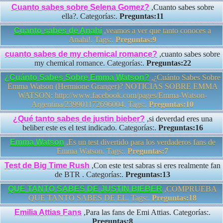
Cuanto sabes sobre Selena Gomez?
,Cuanto sabes sobre
ella?. Categorías:.
Preguntas:11
Cuanto sabes de Anahi
,veamos a ver que tanto conoces a
Anahi!. Tags:.
Preguntas:9
cuanto sabes de my chemical romance?
,cuanto sabes sobre
my chemical romance. Categorías:.
Preguntas:22
¿Cuánto Sabes Sobre Emma Watson?
,¿Cuánto Sabes Sobre
Emma Watson (Hermione Granger)? NOTICIAS SOBRE EMMA
WATSON: http://www.facebook.com/pages/Emma-Watson-
Argentina/239901172696004. Tags:.
Preguntas:10
¿Qué tanto sabes de justin bieber?
,si deverdad eres una
beliber este es el test indicado. Categorías:.
Preguntas:16
Emma Watson
,Es un test divertido para los verdaderos fans de
Emma Watson. Tags:.
Preguntas:7
Test de Big Time Rush
,Con este test sabras si eres realmente fan
de BTR . Categorías:.
Preguntas:13
QUE TANTO SABES DE JUSTIN BIEBER
,COMPRUEBA
QUE TANTO SABES DE EL. Tags:.
Preguntas:18
Emilia Attias Fans
,Para las fans de Emi Attias. Categorías:.
Preguntas:8