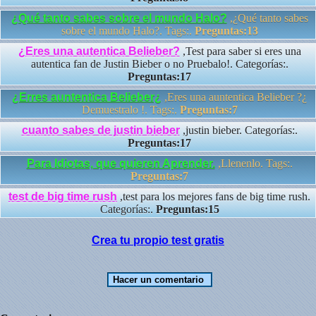
¿Qué tanto sabes sobre el mundo Halo?
,¿Qué tanto sabes
sobre el mundo Halo?. Tags:.
Preguntas:13
¿Eres una autentica Belieber?
,Test para saber si eres una
autentica fan de Justin Bieber o no Pruebalo!. Categorías:.
Preguntas:17
¿Erres auntentica Belieber¿
,Eres una auntentica Belieber ?¿
Demuestralo !. Tags:.
Preguntas:7
cuanto sabes de justin bieber
,justin bieber. Categorías:.
Preguntas:17
Para Idiotas, que quieren Aprender.
,Llenenlo. Tags:.
Preguntas:7
test de big time rush
,test para los mejores fans de big time rush.
Categorías:.
Preguntas:15
Crea tu propio test gratis