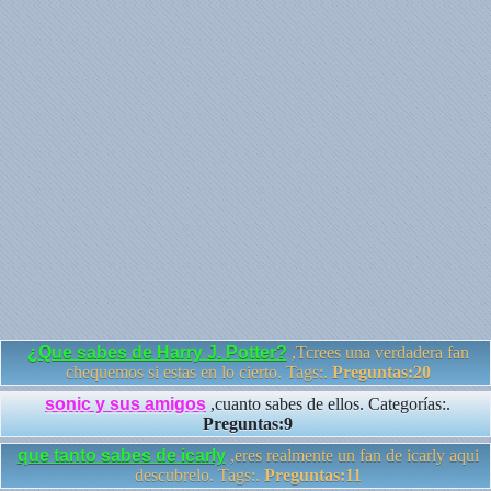
¿Que sabes de Harry J. Potter?
,Tcrees una verdadera fan
chequemos si estas en lo cierto. Tags:.
Preguntas:20
sonic y sus amigos
,cuanto sabes de ellos. Categorías:.
Preguntas:9
que tanto sabes de icarly
,eres realmente un fan de icarly aqui
descubrelo. Tags:.
Preguntas:11