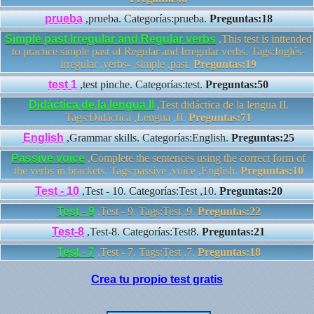
prueba
,prueba. Categorías:prueba.
Preguntas:18
Simple past Irregular and Regular verbs
,This test is inttended
to practice simple past of Regular and Irregular verbs. Tags:Inglés-
irregular ,verbs- ,simple ,past.
Preguntas:19
test 1
,test pinche. Categorías:test.
Preguntas:50
Didáctica de la lengua II
,Test didáctica de la lengua II.
Tags:Didáctica ,Lengua ,II.
Preguntas:71
English
,Grammar skills. Categorías:English.
Preguntas:25
Passive voice
,Complete the sentences using the correct form of
the verbs in brackets. Tags:passive ,voice ,English.
Preguntas:10
Test - 10
,Test - 10. Categorías:Test ,10.
Preguntas:20
Test - 9
,Test - 9. Tags:Test ,9.
Preguntas:22
Test-8
,Test-8. Categorías:Test8.
Preguntas:21
Test - 7
,Test - 7. Tags:Test ,7.
Preguntas:18
Crea tu propio test gratis