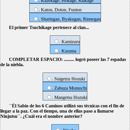
. Kazekage, Hokage, Raikage
. Katon, Doton, Fuuton
. Sharingan, Byakugan, Rinnegan
El primer Tsuchikage pertenece al clan...
. Kamizuru
. Kurama
COMPLETAR ESPACIO: ......... logró poseer las 7 espadas
de la niebla.
. Suigetzu Hozuki
. Zabuza Momochi
. Mangetsu Hozuki
``Él Sabio de los 6 Caminos utilizó sus técnicas con el fin de
llegar a la paz. Con el tiempo, una de ellas paso a llamarse
Ninjutsu´´. ¿Cuál era el nombre anterior?