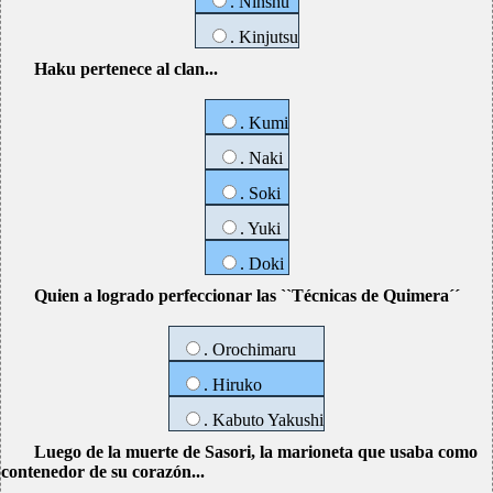
. Ninshu
. Kinjutsu
Haku pertenece al clan...
. Kumi
. Naki
. Soki
. Yuki
. Doki
Quien a logrado perfeccionar las ``Técnicas de Quimera´´
. Orochimaru
. Hiruko
. Kabuto Yakushi
Luego de la muerte de Sasori, la marioneta que usaba como
contenedor de su corazón...