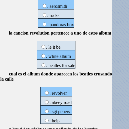
. aerosmith
. rocks
. pandoras box
la cancion revolution pertenece a uno de estos album
. le it be
. white album
. beatles for sale
cual es el album donde aparecen los beatles crusando
la calle
. revolver
. abeey road
. sgt pepers
. help