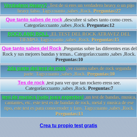
Verdadero Heavy?
,Test de si eres un verdadero heavy o un pijo
heavy falso. Tags:cuanto ,sabes ,Rock.
Preguntas:27
Que tanto sabes de rock
,descubre si sabes tanto como crees.
Categorías:cuanto ,sabes ,Rock.
Preguntas:12
ROCK AND ROLL
,EL TEST DEL ROCK ATRAVEZ DEL
TIEMPO. Tags:cuanto ,sabes ,Rock.
Preguntas:15
Que tanto sabes del Rock
,Preguntas sobre las diferentes eras del
Rock y sus mejores bandas y temas.. Categorías:cuanto ,sabes ,Rock.
Preguntas:10
2da parte del test de rock
,ve cuanto sabes de rock segunda
parte. Tags:cuanto ,sabes ,Rock.
Preguntas:10
Tes de rock
,test para ver que tan rockero eress see.
Categorías:cuanto ,sabes ,Rock.
Preguntas:7
test de musica (solo para expertos)
,un test de bandas, musica,
cantantes, etc. este test es de bandas de rock, metal y musica de ese
tipo, este test es para conoceroder y fans. Tags:cuanto ,sabes ,Rock.
Preguntas:13
Crea tu propio test gratis