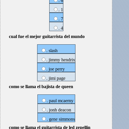
. 6
. 1
. 7
. 4
cual fue el mejor guitarrista del mundo
. slash
. jimmy hendrix
. joe perry
. jimi page
como se llama el bajista de queen
. paul mcaerny
. jonh deacon
. gene simmons
como se llama el guitarrista de led zepellin