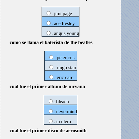
. jimi page
. ace fresley
. angus young
como se llama el baterista de the beatles
. peter cris
. ringo starr
. eric carc
cual fue el primer album de nirvana
. bleach
. nevermind
. in utero
cual fue el primer disco de aerosmith