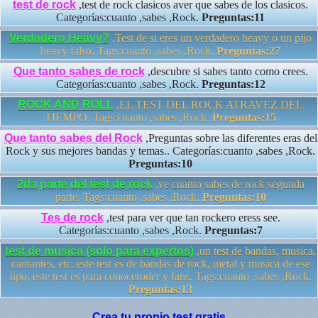
test de rock
,test de rock clasicos aver que sabes de los clasicos.
Categorías:cuanto ,sabes ,Rock.
Preguntas:11
Verdadero Heavy?
,Test de si eres un verdadero heavy o un pijo
heavy falso. Tags:cuanto ,sabes ,Rock.
Preguntas:27
Que tanto sabes de rock
,descubre si sabes tanto como crees.
Categorías:cuanto ,sabes ,Rock.
Preguntas:12
ROCK AND ROLL
,EL TEST DEL ROCK ATRAVEZ DEL
TIEMPO. Tags:cuanto ,sabes ,Rock.
Preguntas:15
Que tanto sabes del Rock
,Preguntas sobre las diferentes eras del
Rock y sus mejores bandas y temas.. Categorías:cuanto ,sabes ,Rock.
Preguntas:10
2da parte del test de rock
,ve cuanto sabes de rock segunda
parte. Tags:cuanto ,sabes ,Rock.
Preguntas:10
Tes de rock
,test para ver que tan rockero eress see.
Categorías:cuanto ,sabes ,Rock.
Preguntas:7
test de musica (solo para expertos)
,un test de bandas, musica,
cantantes, etc. este test es de bandas de rock, metal y musica de ese
tipo, este test es para conoceroder y fans. Tags:cuanto ,sabes ,Rock.
Preguntas:13
Crea tu propio test gratis