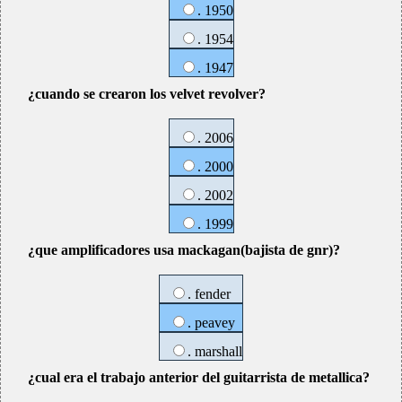
. 1950
. 1954
. 1947
¿cuando se crearon los velvet revolver?
. 2006
. 2000
. 2002
. 1999
¿que amplificadores usa mackagan(bajista de gnr)?
. fender
. peavey
. marshall
¿cual era el trabajo anterior del guitarrista de metallica?