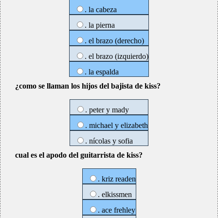
. la cabeza
. la pierna
. el brazo (derecho)
. el brazo (izquierdo)
. la espalda
¿como se llaman los hijos del bajista de kiss?
. peter y mady
. michael y elizabeth
. nícolas y sofia
cual es el apodo del guitarrista de kiss?
. kriz readen
. elkissmen
. ace frehley