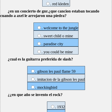
. red kleden
¿en un concierto de gnr.¿que cancion estaban tocando
cuando a axel le arrojaron una piedra?
. welcome to the jungle
. sweet child o mine
. paradise city
. you could be mine
¿cual es la guitarra preferida de slash?
. gibson les paul flame 59
. imitacion de la gibson les paul
. mockingbird
¿¿en que año se invento el rock?
. 1932