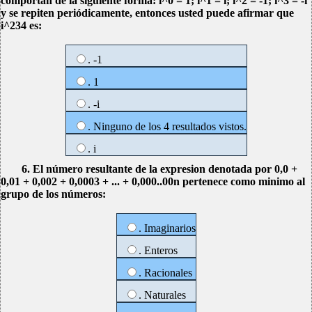
comportan de la siguiente forma: i^0 = 1; i^1 = i; i^2 = -1; i^3 = -i
y se repiten periódicamente, entonces usted puede afirmar que
i^234 es:
. -1
. 1
. -i
. Ninguno de los 4 resultados vistos.
. i
6. El número resultante de la expresion denotada por 0,0 +
0,01 + 0,002 + 0,0003 + ... + 0,000..00n pertenece como minimo al
grupo de los números:
. Imaginarios
. Enteros
. Racionales
. Naturales