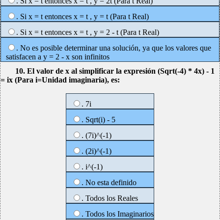
. Si x = t entonces x = t , y = 2t (Para t Real)
. Si x = t entonces x = t , y = t (Para t Real)
. Si x = t entonces x = t , y = 2 - t (Para t Real)
. No es posible determinar una solución, ya que los valores que
satisfacen a y = 2 - x son infinitos
10. El valor de x al simplificar la expresión (Sqrt(-4) * 4x) - 1
= ix (Para i=Unidad imaginaria), es:
. 7i
. Sqrt(i) - 5
. (7i)^(-1)
. (2i)^(-1)
. i^(-1)
. No esta definido
. Todos los Reales
. Todos los Imaginarios