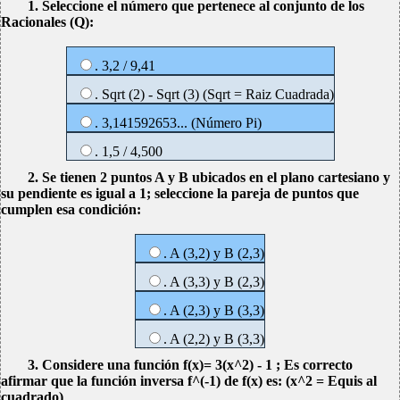
1. Seleccione el número que pertenece al conjunto de los
Racionales (Q):
. 3,2 / 9,41
. Sqrt (2) - Sqrt (3) (Sqrt = Raiz Cuadrada)
. 3,141592653... (Número Pi)
. 1,5 / 4,500
2. Se tienen 2 puntos A y B ubicados en el plano cartesiano y
su pendiente es igual a 1; seleccione la pareja de puntos que
cumplen esa condición:
. A (3,2) y B (2,3)
. A (3,3) y B (2,3)
. A (2,3) y B (3,3)
. A (2,2) y B (3,3)
3. Considere una función f(x)= 3(x^2) - 1 ; Es correcto
afirmar que la función inversa f^(-1) de f(x) es: (x^2 = Equis al
cuadrado)