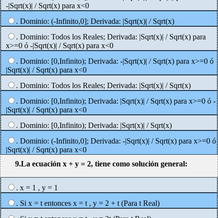
-|Sqrt(x)| / Sqrt(x) para x<0
. Dominio: (-Infinito,0]; Derivada: |Sqrt(x)| / Sqrt(x)
. Dominio: Todos los Reales; Derivada: |Sqrt(x)| / Sqrt(x) para
x>=0 ó -|Sqrt(x)| / Sqrt(x) para x<0
. Dominio: [0,Infinito); Derivada: -|Sqrt(x)| / Sqrt(x) para x>=0 ó
|Sqrt(x)| / Sqrt(x) para x<0
. Dominio: Todos los Reales; Derivada: |Sqrt(x)| / Sqrt(x)
. Dominio: [0,Infinito); Derivada: |Sqrt(x)| / Sqrt(x) para x>=0 ó -
|Sqrt(x)| / Sqrt(x) para x<0
. Dominio: [0,Infinito); Derivada: |Sqrt(x)| / Sqrt(x)
. Dominio: (-Infinito,0]; Derivada: -|Sqrt(x)| / Sqrt(x) para x>=0 ó
|Sqrt(x)| / Sqrt(x) para x<0
9.La ecuación x + y = 2, tiene como solución general:
. x = 1 , y = 1
. Si x = t entonces x = t , y = 2 + t (Para t Real)