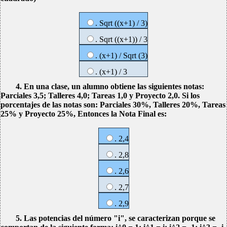
. Sqrt ((x+1) / 3)
. Sqrt ((x+1)) / 3
. (x+1) / Sqrt (3)
. (x+1) / 3
4. En una clase, un alumno obtiene las siguientes notas:
Parciales 3,5; Talleres 4,0; Tareas 1,0 y Proyecto 2,0. Si los
porcentajes de las notas son: Parciales 30%, Talleres 20%, Tareas
25% y Proyecto 25%, Entonces la Nota Final es:
. 2,4
. 2,8
. 2,6
. 2,7
. 2,9
5. Las potencias del número "i", se caracterizan porque se