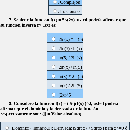
. Complejos
. Irracionales
7. Se tiene la funcion f(x) = 5^(2x), usted podría afirmar que
su función inversa f^-1(x) es:
. 2ln(x) * ln(5)
. 2ln(5) / ln(x)
. ln(5) / 2ln(x)
. 2ln(x) / ln(5)
. ln(x) * 2ln(5)
. ln(x) / 2ln(5)
. (2x)^5
8. Considere la función f(x) = (|Sqrt(x)|)^2, usted podría
afirmar que el dominio y la derivada de la función
respectivamente son: (|| = Valor absoluto)
. Dominio: (-Infinito,0]; Derivada: |Sqrt(x)| / Sqrt(x) para x>=0 ó