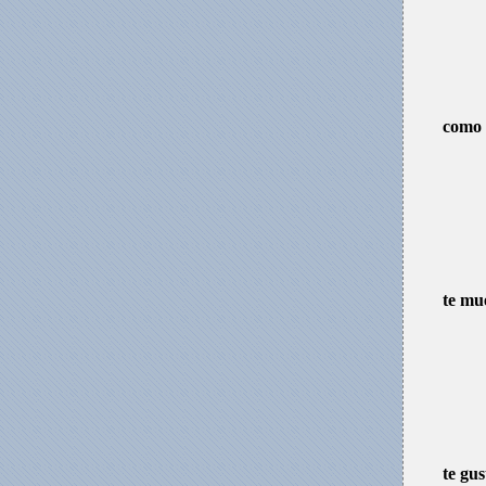
como 
te mu
te gu