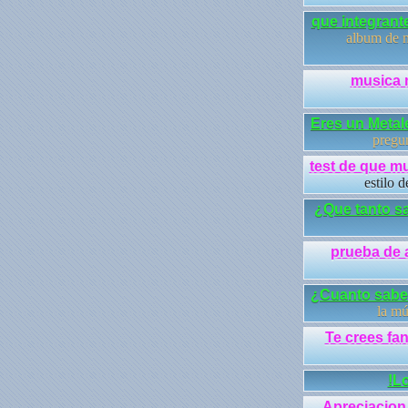
que integrante
album de me
musica 
Eres un Metal
pregun
test de que mu
estilo d
¿Que tanto s
prueba de 
¿Cuanto sabe
la mú
Te crees fa
!L
Apreciacion