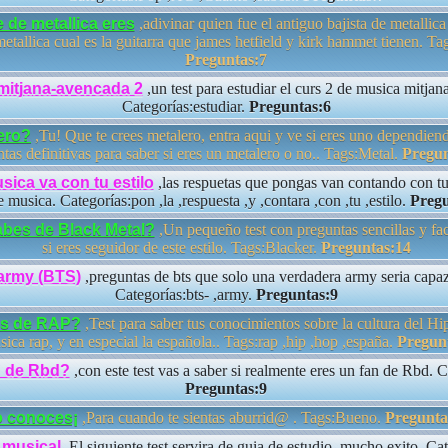
 de metallica eres
,adivinar quien fue el antiguo bajista de metallica
tallica cual es la guitarra que james hetfield y kirk hammet tienen. Tag
Preguntas:7
mitjana-avencada 2
,un test para estudiar el curs 2 de musica mitjan
Categorías:estudiar.
Preguntas:6
ero?
,Tu! Que te crees metalero, entra aqui y ve si eres uno dependiend
tas definitivas para saber si eres un metalero o no.. Tags:Metal.
Pregun
sica va con tu estilo
,las respuetas que pongas van contando con tu
e musica. Categorías:pon ,la ,respuesta ,y ,contara ,con ,tu ,estilo.
Pregu
abes de Black Metal?
,Un pequeño test con preguntas sencillas y fac
si eres seguidor de este estilo. Tags:Blacker.
Preguntas:14
army (BTS)
,preguntas de bts que solo una verdadera army seria capaz
Categorías:bts- ,army.
Preguntas:9
s de RAP?
,Test para saber tus conocimientos sobre la cultura del Hi
sica rap, y en especial la española.. Tags:rap ,hip ,hop ,españa.
Pregun
n de Rbd?
,con este test vas a saber si realmente eres un fan de Rbd.
Preguntas:9
o conoces¡
,Para cuando te sientas aburrid@ . Tags:Bueno.
Pregunta
 musical
,El siguiente test servira de guia de estudio, mucho exito. Ca