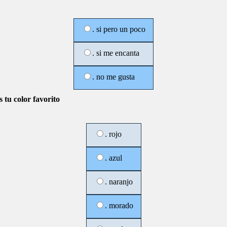
. si pero un poco
. si me encanta
. no me gusta
s tu color favorito
. rojo
. azul
. naranjo
. morado