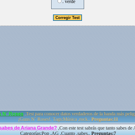
. verde
s N´ Roses
,Test para conocer datos verdaderos de la banda más peligr
¡Guns N´ Roses!. Tags:Música ,rock..
Preguntas:11
sabes de Ariana Grande?
,Con este test sabrás que tanto sabes de
Categorías:Pop ,AG ,Cuanto ,sabes..
Preguntas:7