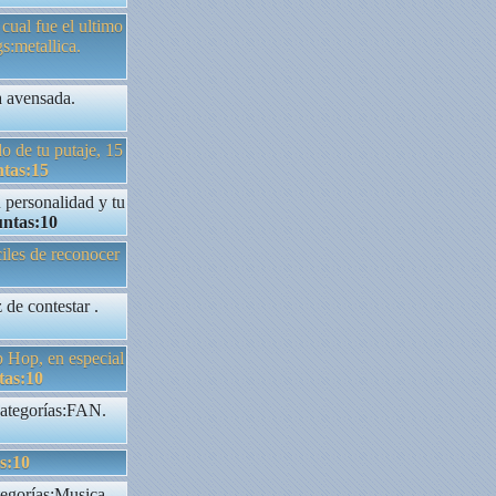
 cual fue el ultimo
s:metallica.
a avensada.
o de tu putaje, 15
tas:15
 personalidad y tu
ntas:10
iles de reconocer
 de contestar .
p Hop, en especial
tas:10
 Categorías:FAN.
s:10
tegorías:Musica.