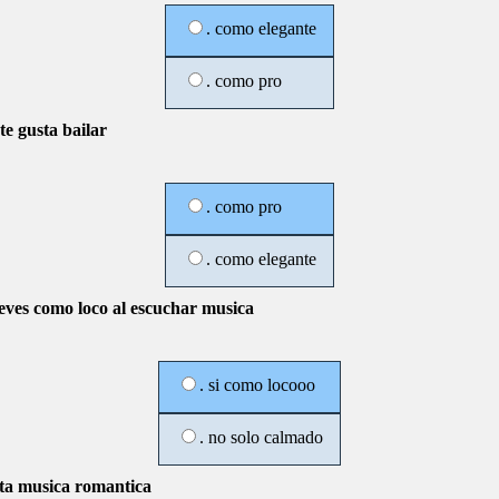
. como elegante
. como pro
te gusta bailar
. como pro
. como elegante
eves como loco al escuchar musica
. si como locooo
. no solo calmado
sta musica romantica