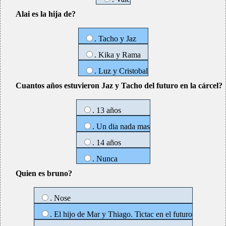
Alai es la hija de?
. Tacho y Jaz
. Kika y Rama
. Luz y Cristobal
Cuantos años estuvieron Jaz y Tacho del futuro en la cárcel?
. 13 años
. Un dia nada mas
. 14 años
. Nunca
Quien es bruno?
. Nose
. El hijo de Mar y Thiago. Tictac en el futuro