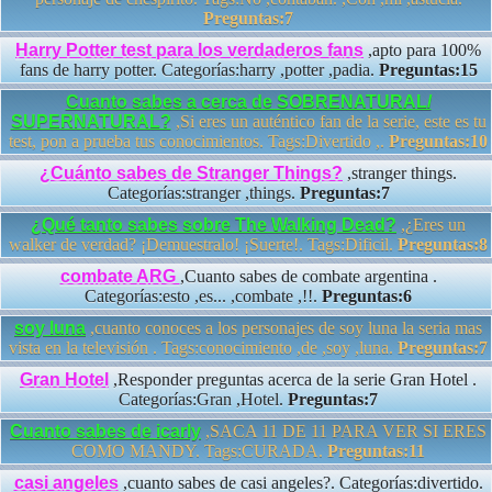
Preguntas:7
Harry Potter test para los verdaderos fans
,apto para 100%
fans de harry potter. Categorías:harry ,potter ,padia.
Preguntas:15
Cuanto sabes a cerca de SOBRENATURAL/
SUPERNATURAL?
,Si eres un auténtico fan de la serie, este es tu
test, pon a prueba tus conocimientos. Tags:Divertido ,.
Preguntas:10
¿Cuánto sabes de Stranger Things?
,stranger things.
Categorías:stranger ,things.
Preguntas:7
¿Qué tanto sabes sobre The Walking Dead?
,¿Eres un
walker de verdad? ¡Demuestralo! ¡Suerte!. Tags:Dificil.
Preguntas:8
combate ARG
,Cuanto sabes de combate argentina .
Categorías:esto ,es... ,combate ,!!.
Preguntas:6
soy luna
,cuanto conoces a los personajes de soy luna la seria mas
vista en la televisión . Tags:conocimiento ,de ,soy ,luna.
Preguntas:7
Gran Hotel
,Responder preguntas acerca de la serie Gran Hotel .
Categorías:Gran ,Hotel.
Preguntas:7
Cuanto sabes de icarly
,SACA 11 DE 11 PARA VER SI ERES
COMO MANDY. Tags:CURADA.
Preguntas:11
casi angeles
,cuanto sabes de casi angeles?. Categorías:divertido.