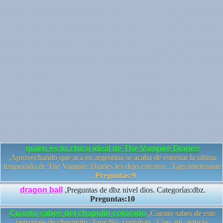
quien es tu chico ideal de The Vampire Diaries
,Aprovechando que aca en argentina se acaba de estrenar la ultima
temporada de The Vampire Diaries les dejo este test . Tags:interesante
,.
Preguntas:9
dragon ball
,Preguntas de dbz nivel dios. Categorías:dbz.
Preguntas:10
Cuanto sabes del chapulin colorado
,Cuento sabes de este
personaje de chespirito. Tags:No ,contaban. ,Con ,mi ,astucia.