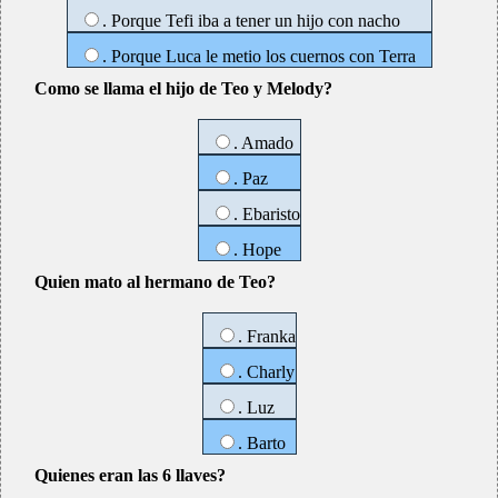
. Porque Tefi iba a tener un hijo con nacho
. Porque Luca le metio los cuernos con Terra
Como se llama el hijo de Teo y Melody?
. Amado
. Paz
. Ebaristo
. Hope
Quien mato al hermano de Teo?
. Franka
. Charly
. Luz
. Barto
Quienes eran las 6 llaves?