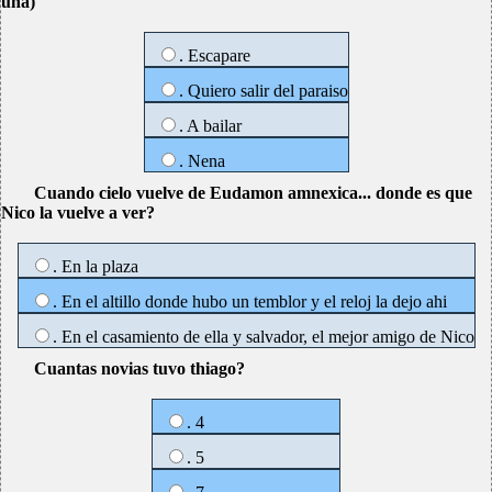
una)
. Escapare
. Quiero salir del paraiso
. A bailar
. Nena
Cuando cielo vuelve de Eudamon amnexica... donde es que
Nico la vuelve a ver?
. En la plaza
. En el altillo donde hubo un temblor y el reloj la dejo ahi
. En el casamiento de ella y salvador, el mejor amigo de Nico
Cuantas novias tuvo thiago?
. 4
. 5