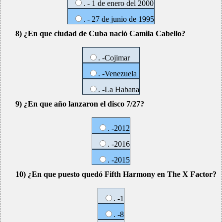
. - 1 de enero del 2000
. - 27 de junio de 1995
8) ¿En que ciudad de Cuba nació Camila Cabello?
. -Cojimar
. -Venezuela
. -La Habana
9) ¿En que año lanzaron el disco 7/27?
. -2012
. -2016
. -2015
10) ¿En que puesto quedó Fifth Harmony en The X Factor?
. -1
. -8