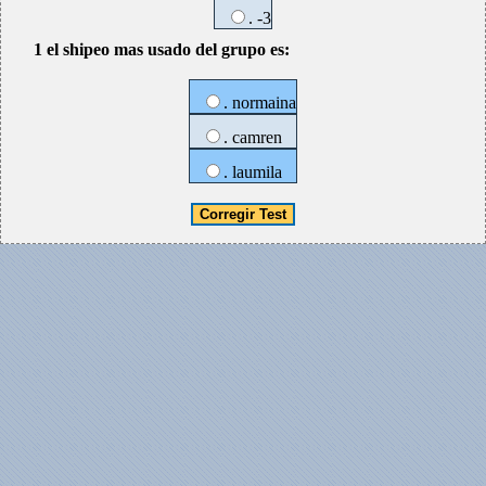
. -3
1 el shipeo mas usado del grupo es:
. normaina
. camren
. laumila