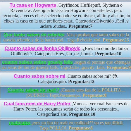
Tu casa en Hogwarts
,Gryffindor, Hufflepuff, Slytherin o
Ravenclaw. Averigua tu casa en Hogwarts con este test, pero
recuerda, a veces el test seleccionador se equivoca, al fin y al cabo, tu
eliges la casa en la que prefieres estar.. Categorías:Divertido ,fácil ,y
,aclara ,dudas..
Preguntas:7
Que tanto sabes de rebelde
,Vas a probar que tanto sabes de la
novela rebelde y de la banda rbd . Tags:Rebelde ,rbd.
Preguntas:25
Cuanto sabes de Ilonka Obilinovic
,¿Eres fan o no de Ilonka
Obilinovic?. Categorías:Eres ,fan ,de ,Ilonka.
Preguntas:10
cuanto sabes sobre gravity falls
,segun el puntaje que obtengas
asi seras de fan de gravity falls. Tags:faller ,gravity ,falls.
Preguntas:9
Cuanto sabes sobre mi
,Cuanto sabes sobre mi? 😏.
Categorías:pito.
Preguntas:12
Cuanto sabes de reah?
,Cuanto eres fan de la POLLITA...
¡SUERTE!. Tags:Pasatiempo.
Preguntas:8
Cual fans eres de Harry Potter
,Vamos a ver cual Fans eres de
Harry Potter, las preguntas serán de todos los personajes..
Categorías:Fans.
Preguntas:10
reahnator
,eres un fan de reah en realidad?? no es tan dificil.
Tags:POLLO!.
Preguntas:6