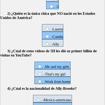
. -5
2) ¿Quién es la única chica que NO nació en los Estados
Unidos de América?
. -Lauren
. -Camila
. -Ally
3) ¿Cúal de estos vídeos de 5H les dió su primer billón de
visitas en YouTube?
. -Me and my girls
. -That's my girl
. -Work from home
4) ¿Cúal es la nacionalidad de Ally-Brooke?
. -Mexico-americana