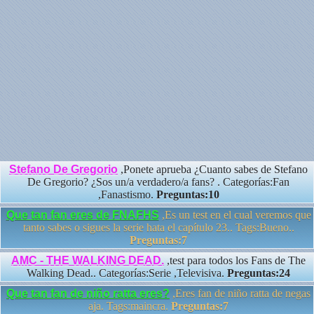
Stefano De Gregorio
,Ponete aprueba ¿Cuanto sabes de Stefano
De Gregorio? ¿Sos un/a verdadero/a fans? . Categorías:Fan
,Fanastismo.
Preguntas:10
Que tan fan eres de FNAFHS
,Es un test en el cual veremos que
tanto sabes o sigues la serie hata el capítulo 23.. Tags:Bueno..
Preguntas:7
AMC - THE WALKING DEAD.
,test para todos los Fans de The
Walking Dead.. Categorías:Serie ,Televisiva.
Preguntas:24
Que tan fan de niño ratta eres?
,Eres fan de niño ratta de negas
aja. Tags:maincra.
Preguntas:7