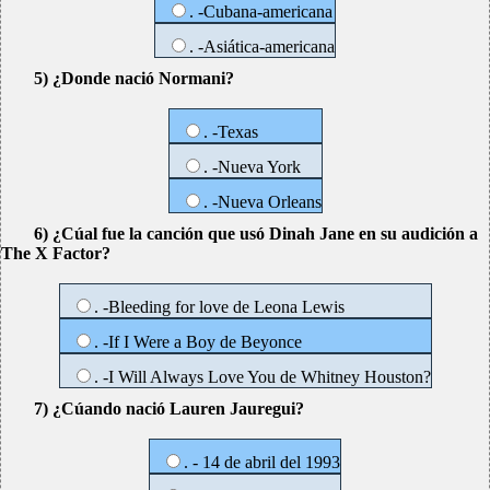
. -Cubana-americana
. -Asiática-americana
5) ¿Donde nació Normani?
. -Texas
. -Nueva York
. -Nueva Orleans
6) ¿Cúal fue la canción que usó Dinah Jane en su audición a
The X Factor?
. -Bleeding for love de Leona Lewis
. -If I Were a Boy de Beyonce
. -I Will Always Love You de Whitney Houston?
7) ¿Cúando nació Lauren Jauregui?
. - 14 de abril del 1993