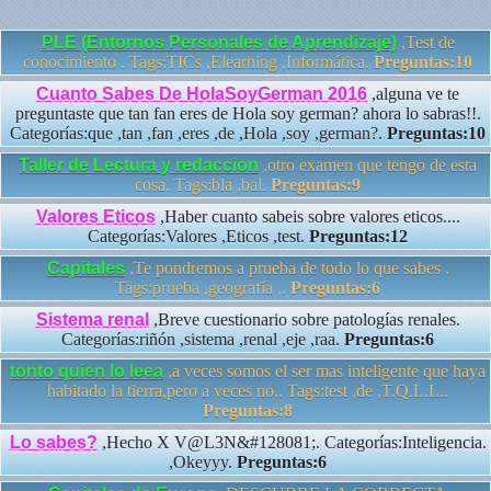
PLE (Entornos Personales de Aprendizaje)
,Test de
conocimiento . Tags:TICs ,Elearning ,Informática.
Preguntas:10
Cuanto Sabes De HolaSoyGerman 2016
,alguna ve te
preguntaste que tan fan eres de Hola soy german? ahora lo sabras!!.
Categorías:que ,tan ,fan ,eres ,de ,Hola ,soy ,german?.
Preguntas:10
Taller de Lectura y redaccion
,otro examen que tengo de esta
cosa. Tags:bla ,bal.
Preguntas:9
Valores Eticos
,Haber cuanto sabeis sobre valores eticos....
Categorías:Valores ,Eticos ,test.
Preguntas:12
Capitales
,Te pondremos a prueba de todo lo que sabes .
Tags:prueba ,geografía ,.
Preguntas:6
Sistema renal
,Breve cuestionario sobre patologías renales.
Categorías:riñón ,sistema ,renal ,eje ,raa.
Preguntas:6
tonto quien lo leea
,a veces somos el ser mas inteligente que haya
habitado la tierra,pero a veces no.. Tags:test ,de ,T.Q.L.L..
Preguntas:8
Lo sabes?
,Hecho X V@L3N&#128081;. Categorías:Inteligencia.
,Okeyyy.
Preguntas:6