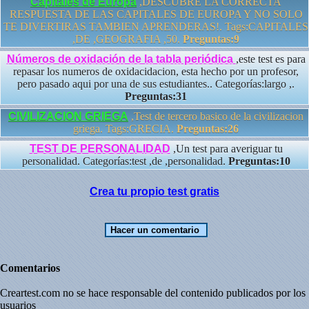
Capitales de Europa
,DESCUBRE LA CORRECTA
RESPUESTA DE LAS CAPITALES DE EUROPA Y NO SOLO
TE DIVERTIRAS TAMBIEN APRENDERAS!. Tags:CAPITALES
,DE ,GEOGRAFIA ,50.
Preguntas:9
Números de oxidación de la tabla periódica
,este test es para
repasar los numeros de oxidacidacion, esta hecho por un profesor,
pero pasado aqui por una de sus estudiantes.. Categorías:largo ,.
Preguntas:31
CIVILIZACION GRIEGA
,Test de tercero basico de la civilizacion
griega. Tags:GRECIA.
Preguntas:26
TEST DE PERSONALIDAD
,Un test para averiguar tu
personalidad. Categorías:test ,de ,personalidad.
Preguntas:10
Crea tu propio test gratis
Comentarios
Creartest.com no se hace responsable del contenido publicados por los
usuarios