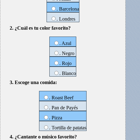
. Barcelona
. Londres
2. ¿Cuál es tu color favorito?
. Azul
. Negro
. Rojo
. Blanco
3. Escoge una comida:
. Roast Beef
. Pan de Payés
. Pizza
. Tortilla de patatas
4. ¿Cantante o músico favorito?