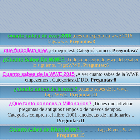
cuanto sabes de wwe 2016
,eres un experto en wwe 2016.
Tags:wwe.
Preguntas:8
que futbolista eres
,el mejor test. Categorías:unico.
Preguntas:7
¿Cuanto Sabes De WWE?
,Todo conocedor de wwe debe saber
lo siguiente. Tags:WWE.
Preguntas:6
Cuanto sabes de la WWE 2015
,A ver cuanto sabes de la WWE
empezemos!. Categorías:xDDD.
Preguntas:8
¿vuanto sabes de la wwe ?
,cuanto sabes de la wwe.
Tags:WWE.
Preguntas:11
¿Que tanto conoces a Millonarios?
,Tienes que adivinar
preguntas de antiguos tiempos o de nuevos tiempos..
Categorías:compren ,el ,libro ,1001 ,anedoctas ,de ,millonarios ,.
Preguntas:11
Cuanto sabes de River Plate?
,........... Tags:River ,Plate.
Preguntas:15