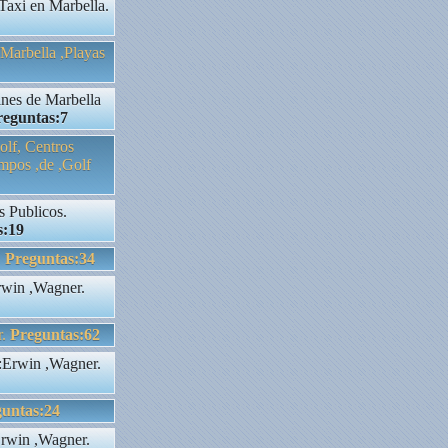
 Taxi en Marbella.
,Marbella ,Playas
ines de Marbella
reguntas:7
lf, Centros
mpos ,de ,Golf
s Publicos.
s:19
.
Preguntas:34
rwin ,Wagner.
r.
Preguntas:62
s:Erwin ,Wagner.
untas:24
Erwin ,Wagner.