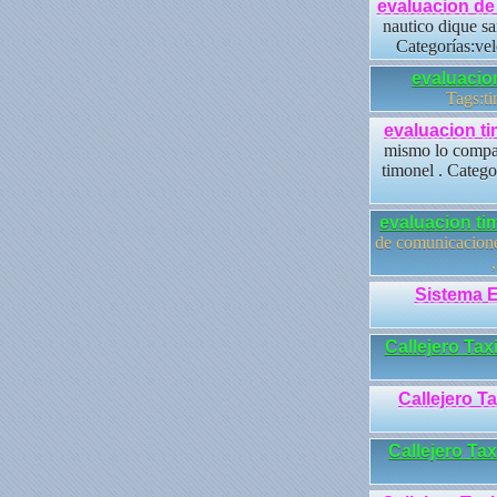
evaluacion de 
nautico dique sa
Categorías:vel
evaluacion
Tags:ti
evaluacion ti
mismo lo compart
timonel . Catego
evaluacion ti
de comunicaciones
Sistema E
Callejero Tax
Callejero T
Callejero Ta