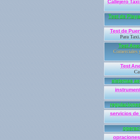
Callejero Tax
Test de Playa
Test de Puer
Para Taxi.
Test Ane
Comerciales y
Test Ane
Cat
sistemas a
instrumen
regulacione
servicios de
operac
opraciones