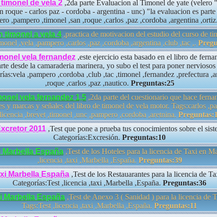
timonel de vela 2
,2da parte Evaluacion al Timonel de yate (velero
n roque - carlos paz - cordoba - argentina - unc) "la evaluacion es parte
ero ,pampero ,timonel ,san ,roque ,carlos ,paz ,cordoba ,argentina ,ortiz
 timonel a vela 4
,practica de motivacion del estudio del curso de ti
monel ,vela ,pampero ,carlos ,paz ,cordoba ,argentina ,club ,tac ,.
Pregu
monel vela fernandez
,este ejercicio esta basado en el libro de fer
e desde la camaraderia marinera, yo subo el test para poner nerviosos a
rías:vela ,pampero ,cordoba ,club ,tac ,timonel ,fernandez ,prefectura ,a
,roque ,carlos ,paz ,nautico.
Preguntas:25
monel vela fernandez 1,5
,2da parte del cuestionario que hace ferna
 y marcas y señales del libro de timonel de vela motor. Tags:carlos ,paz
,licencia ,brevet ,timonel ,unc ,pampero ,cordoba ,aretnina.
Preguntas:
xcretor 2011
,Test que pone a prueba tus conocimientos sobre el sist
Categorías:Excresión.
Preguntas:10
i Marbella España
,Test de los Hoteles para la licencia de Taxi en Ma
,licencia ,taxi ,Marbella ,España.
Preguntas:39
axi Marbella España
,Test de los Restauarantes para la licencia de Ta
Categorías:Test ,licencia ,taxi ,Marbella ,España.
Preguntas:36
xi Marbella España
,Test de Anexo 3 ( Sanidad ) para la licencia de 
Tags:Test ,licencia ,taxi ,Marbella ,España.
Preguntas:11