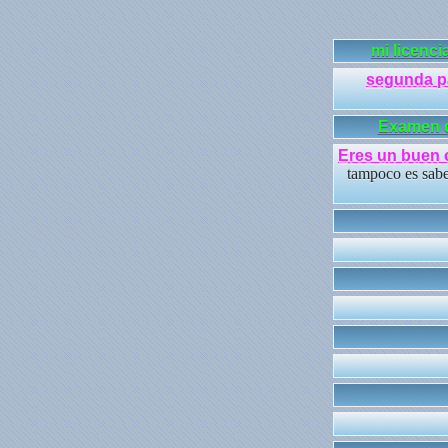
mi licenci
segunda pa
Examen d
Eres un buen
tampoco es sabe