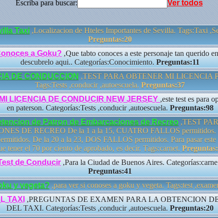
Escriba para buscar:
Ver todos
illa Taxi
,Localizacion de Hteles Importantes de Sevilla. Tags:Taxi ,Se
Preguntas:20
Conoces a Goku?
,Que tabto conoces a este personaje tan querido e
descubrelo aqui.. Categorías:Conocimiento.
Preguntas:11
CIA DE CONDUCCION
,TEST PARA OBTENER MI LICENCIA 
Tags:Tests ,conducir ,autoescuela.
Preguntas:37
 MI LICENCIA DE CONDUCIR NEW JERSEY
,este test es para o
en paterson. Categorías:Tests ,conducir ,autoescuela.
Preguntas:98
betencion de Patron de Embarcaciones de Recreo
,TEST PA
S DE RECREO De la 1 a la 15, CUATRO FALLOS permitidos. De 
itidos. De la 20 a la 23, DOS FALLOS permitidos. Para pasar este 
ue tener el 70 por ciento de aprobado, es decir. Tags:carnet.
Preguntas
est de Conducir
,Para la Ciudad de Buenos Aires. Categorías:carne
Preguntas:41
oku y vegeta?
,para ver si conoses a goku y vegeta. Tags:test ,exame
L TAXI
,PREGUNTAS DE EXAMEN PARA LA OBTENCION DE
DEL TAXI. Categorías:Tests ,conducir ,autoescuela.
Preguntas:20