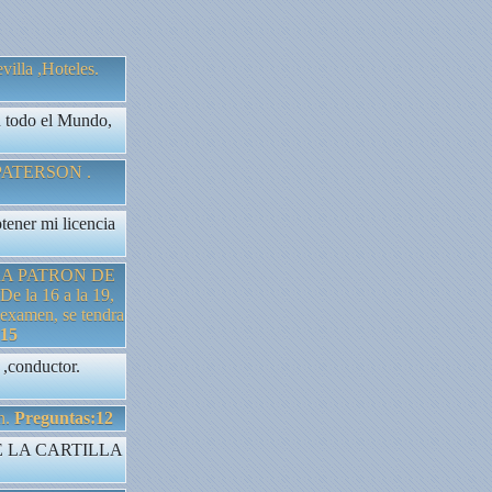
villa ,Hoteles.
n todo el Mundo,
PATERSON .
ptener mi licencia
RA PATRON DE
la 16 a la 19,
examen, se tendra
:15
 ,conductor.
n.
Preguntas:12
 LA CARTILLA