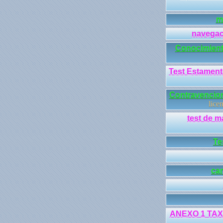
m
navegac
Conocimient
Test Estament
Contravencion
lice
test de m
Te
ca
ANEXO 1 TA