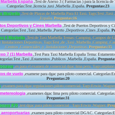
i Marbella España
,Test de Anexo 3 ( Farmacias ) para la licencia de
Categorías:Test ,licencia ,taxi ,Marbella ,España.
Preguntas:23
s Marbella
,Test de Playas de Marbella Para El Taxi. Tags:Test ,Taxi 
,España.
Preguntas:16
tos Deportivos y Cines Marbella
,Test de Puertos Deportivos y C
 Categorías:Test ,Taxi ,Marbella ,Puerto ,Deportivos ,Cines ,España.
P
xo 6 Marbella
,Test de Taxi Marbella Temas: Camping, Campos de Go
 Instalaciones Deportivas. Tags:Test ,de ,Taxi ,Marbella ,Camping ,Ca
,Centros ,Comerciales ,y ,Instalaciones ,Deportivas.
Preguntas:35
xo 7 (1) Marbella
,Test Para Taxi Marbella España Tema: Estamento
egorías:Test ,Taxi ,Estamentos ,Publicos ,Marbella ,España.
Pregunta
eronave
,es para el examen de comercial dgac lima peru. Tags:airplane
tos de vuelo
,examene para dgac para piloto comercial. Categorías:E
Preguntas:20
s
,examen para dgac regulaciones piloto comercial. Tags:Erwin ,Wagne
 metereologia
,examenes dgac lima peru piloto comercial. Categoría
Preguntas:31
iones IFR
,test dgac para piloto comercial . Tags:Erwin ,Wagner.
Preg
 aeroportuarias
,examen para piloto comercial DGAC. Categorías: