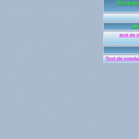
Test par
ak
test de 
Test de condu