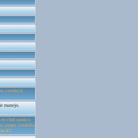
so ,conducir.
de manejo.
 en club nautico
an ,roque ,cordoba
as:17