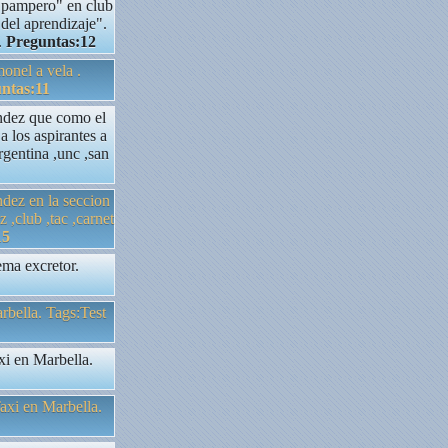
 "pampero" en club
 del aprendizaje".
.
Preguntas:12
monel a vela .
ntas:11
nandez que como el
 los aspirantes a
rgentina ,unc ,san
ndez en la seccion
 ,club ,tac ,carnet
15
ema excretor.
rbella. Tags:Test
xi en Marbella.
Taxi en Marbella.