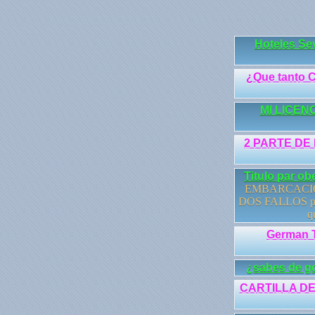
Hoteles Sev
¿Que tanto 
MI LICEN
2 PARTE DE
Titulo par o
EMBARCACIONE
DOS FALLOS perm
q
German T
¿sabes de g
CARTILLA DE