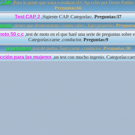
a CAP
,Para la gente que vaya a realizar el CAp echo por Denis Patiño 
Preguntas:66
Test CAP 2
,Sigiente CAP. Categorías:.
Preguntas:37
atsuki
,tienes que demostrarme cuanto sabes. Tags:pequeño.
Pregunta
moto 50 c.c
,test de moto en el que haré una serie de preguntas sobre es
Categorías:carne ,conductor.
Preguntas:9
pruebatest
,test de preba. Tags:carne ,conductor.
Preguntas:30
cción para las mujeres
,un test con mucho ingenio. Categorías:car