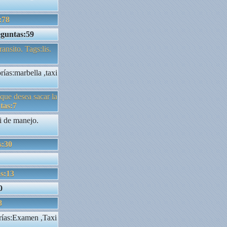
:78
guntas:59
ansito. Tags:lis.
ías:marbella ,taxi
 que desea sacar la
tas:7
i de manejo.
s:30
s:13
0
8
s:Examen ,Taxi