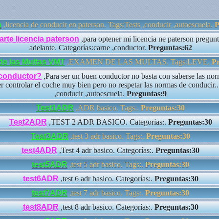
a
,licencia de conducir en paterson. Tags:Tests ,conducir ,autoescuela.
P
rte licencia paterson
,para optener mi licencia ne paterson pregunt
adelante. Categorías:carne ,conductor.
Preguntas:62
e las Multas VMT
,EXAMEN DE LAS MULTAS. Tags:LEVE.
Pr
 conductor?
,Para ser un buen conductor no basta con saberse las nor
r controlar el coche muy bien pero no respetar las normas de conducir..
,conducir ,autoescuela.
Preguntas:9
Test1ADR
,ADR basico. Tags:.
Preguntas:30
Test2ADR
,TEST 2 ADR BASICO. Categorías:.
Preguntas:30
Test3ADR
,test 3 adr basico. Tags:.
Preguntas:30
test4ADR
,Test 4 adr basico. Categorías:.
Preguntas:30
test5ADR
,test 5 adr basico. Tags:.
Preguntas:30
test6ADR
,test 6 adr basico. Categorías:.
Preguntas:30
test7ADR
,test 7 adr basico. Tags:.
Preguntas:30
test8ADR
,test 8 adr basico. Categorías:.
Preguntas:30