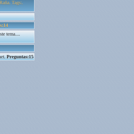
Raña. Tags:.
s:14
te tema....
net.
Preguntas:15