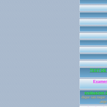
TEST DE
Examen 
evaluacion d
dique san roque -
,arge