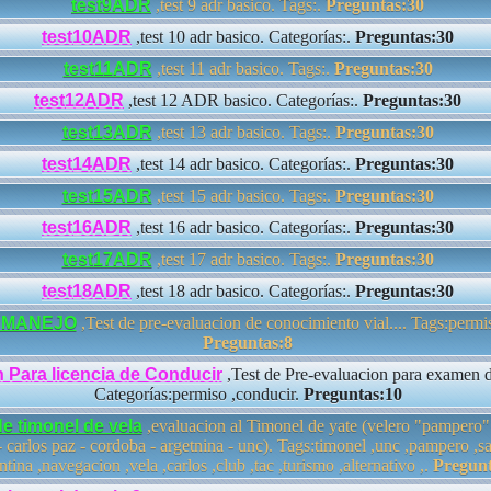
test9ADR
,test 9 adr basico. Tags:.
Preguntas:30
test10ADR
,test 10 adr basico. Categorías:.
Preguntas:30
test11ADR
,test 11 adr basico. Tags:.
Preguntas:30
test12ADR
,test 12 ADR basico. Categorías:.
Preguntas:30
test13ADR
,test 13 adr basico. Tags:.
Preguntas:30
test14ADR
,test 14 adr basico. Categorías:.
Preguntas:30
test15ADR
,test 15 adr basico. Tags:.
Preguntas:30
test16ADR
,test 16 adr basico. Categorías:.
Preguntas:30
test17ADR
,test 17 adr basico. Tags:.
Preguntas:30
test18ADR
,test 18 adr basico. Categorías:.
Preguntas:30
 MANEJO
,Test de pre-evaluacion de conocimiento vial.... Tags:permi
Preguntas:8
Para licencia de Conducir
,Test de Pre-evaluacion para examen 
Categorías:permiso ,conducir.
Preguntas:10
e timonel de vela
,evaluacion al Timonel de yate (velero "pampero"
 carlos paz - cordoba - argetnina - unc). Tags:timonel ,unc ,pampero ,s
ntina ,navegacion ,vela ,carlos ,club ,tac ,turismo ,alternativo ,.
Pregunt