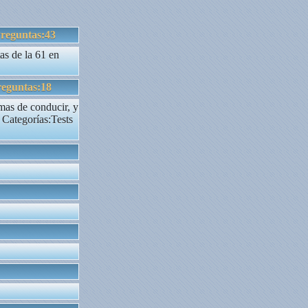
reguntas:43
as de la 61 en
eguntas:18
mas de conducir, y
 Categorías:Tests