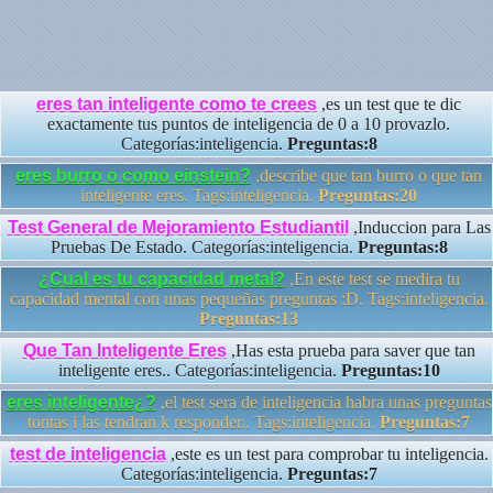
eres tan inteligente como te crees
,es un test que te dic
exactamente tus puntos de inteligencia de 0 a 10 provazlo.
Categorías:inteligencia.
Preguntas:8
eres burro o como einstein?
,describe que tan burro o que tan
inteligente eres. Tags:inteligencia.
Preguntas:20
Test General de Mejoramiento Estudiantil
,Induccion para Las
Pruebas De Estado. Categorías:inteligencia.
Preguntas:8
¿Cual es tu capacidad metal?
,En este test se medira tu
capacidad mental con unas pequeñas preguntas :D. Tags:inteligencia.
Preguntas:13
Que Tan Inteligente Eres
,Has esta prueba para saver que tan
inteligente eres.. Categorías:inteligencia.
Preguntas:10
eres inteligente¿?
,el test sera de inteligencia habra unas preguntas
tontas i las tendran k responder.. Tags:inteligencia.
Preguntas:7
test de inteligencia
,este es un test para comprobar tu inteligencia.
Categorías:inteligencia.
Preguntas:7