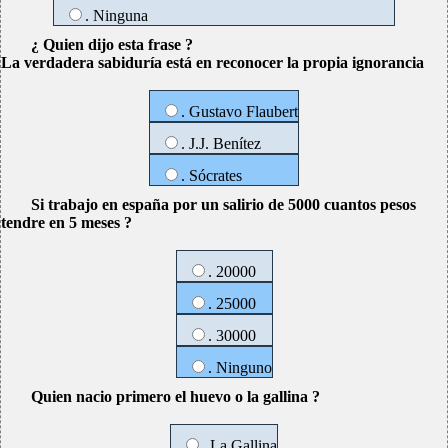
. Ninguna
¿ Quien dijo esta frase ?
La verdadera sabiduría está en reconocer la propia ignorancia
. Gustavo Flaubert
. J.J. Benítez
. Sócrates
Si trabajo en españa por un salirio de 5000 cuantos pesos
tendre en 5 meses ?
. 20000
. 25000
. 30000
. Ninguno
Quien nacio primero el huevo o la gallina ?
. La Gallina