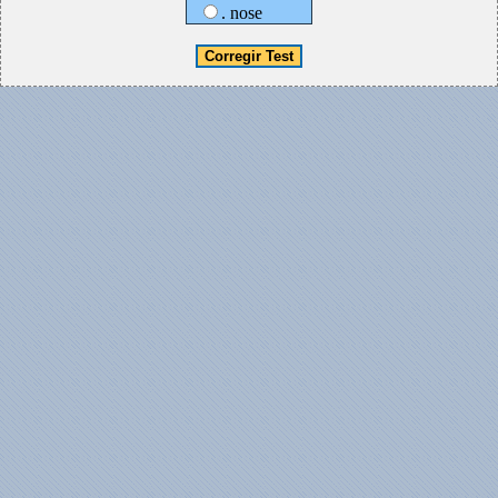
. nose