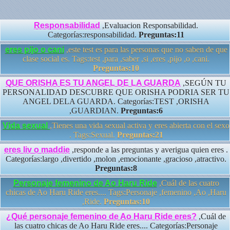
Responsabilidad
,Evaluacion Responsabilidad.
Categorías:responsabilidad.
Preguntas:11
eres pijo o cani
,este test es para las personas que no saben de que
clase social es. Tags:test ,para ,saber ,si ,eres ,pijo ,o ,cani.
Preguntas:10
QUE ORISHA ES TU ANGEL DE LA GUARDA
,SEGÚN TU
PERSONALIDAD DESCUBRE QUE ORISHA PODRIA SER TU
ANGEL DELA GUARDA. Categorías:TEST ,ORISHA
,GUARDIAN.
Preguntas:6
Vida sexual
,Tienes una vida sexual activa y eres abierta con el sexo
. Tags:Sexual.
Preguntas:21
eres liv o maddie
,responde a las preguntas y averigua quien eres .
Categorías:largo ,divertido ,molon ,emocionante ,gracioso ,atractivo.
Preguntas:8
Personaje femenino de Ao Haru Ride
,Cuál de las cuatro
chicas de Ao Haru Ride eres.... Tags:Personaje ,femenino ,Ao ,Haru
,Ride.
Preguntas:10
¿Qué personaje femenino de Ao Haru Ride eres?
,Cuál de
las cuatro chicas de Ao Haru Ride eres.... Categorías:Personaje