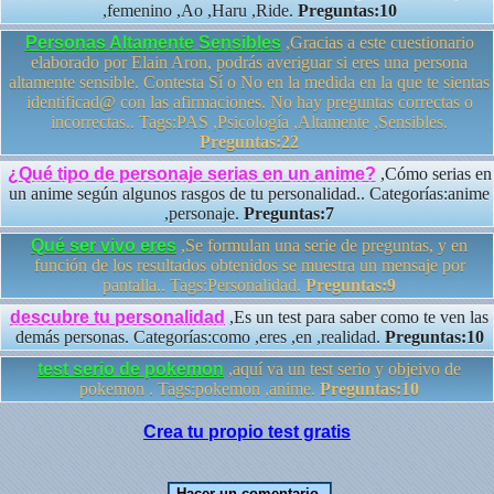
,femenino ,Ao ,Haru ,Ride.
Preguntas:10
Personas Altamente Sensibles
,Gracias a este cuestionario
elaborado por Elain Aron, podrás averiguar si eres una persona
altamente sensible. Contesta Sí o No en la medida en la que te sientas
identificad@ con las afirmaciones. No hay preguntas correctas o
incorrectas.. Tags:PAS ,Psicología ,Altamente ,Sensibles.
Preguntas:22
¿Qué tipo de personaje serias en un anime?
,Cómo serias en
un anime según algunos rasgos de tu personalidad.. Categorías:anime
,personaje.
Preguntas:7
Qué ser vivo eres
,Se formulan una serie de preguntas, y en
función de los resultados obtenidos se muestra un mensaje por
pantalla.. Tags:Personalidad.
Preguntas:9
descubre tu personalidad
,Es un test para saber como te ven las
demás personas. Categorías:como ,eres ,en ,realidad.
Preguntas:10
test serio de pokemon
,aquí va un test serio y objeivo de
pokemon . Tags:pokemon ,anime.
Preguntas:10
Crea tu propio test gratis