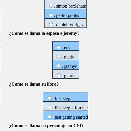
. simón bexleham
. pedro poohs
. daniel rodrigez
¿Como se llama la esposa e jeremy?
. eric
. maria
. jazmyn
. gabriela
¿Como se llama su libro?
. first step
. first step 2 forever
. just getting started
¿Como se llama su personaje en CSI?