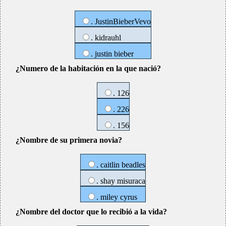
. JustinBieberVevo
. kidrauhl
. justin bieber
¿Numero de la habitación en la que nació?
. 126
. 226
. 156
¿Nombre de su primera novia?
. caitlin beadles
. shay misuraca
. miley cyrus
¿Nombre del doctor que lo recibió a la vida?