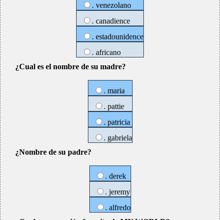
. venezolano
. canadience
. estadounidence
. africano
¿Cual es el nombre de su madre?
. maria
. pattie
. patricia
. gabriela
¿Nombre de su padre?
. derek
. jeremy
. alfredo