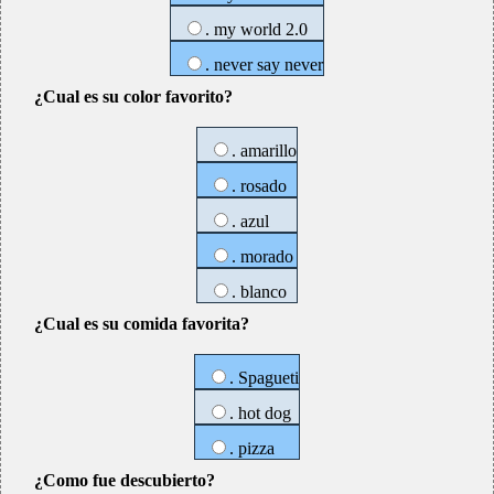
. my world 2.0
. never say never
¿Cual es su color favorito?
. amarillo
. rosado
. azul
. morado
. blanco
¿Cual es su comida favorita?
. Spagueti
. hot dog
. pizza
¿Como fue descubierto?