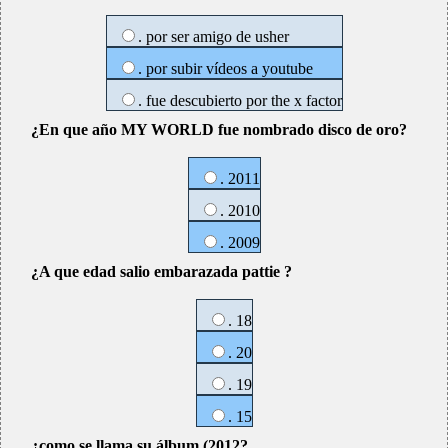
. por ser amigo de usher
. por subir vídeos a youtube
. fue descubierto por the x factor
¿En que año MY WORLD fue nombrado disco de oro?
. 2011
. 2010
. 2009
¿A que edad salio embarazada pattie ?
. 18
. 20
. 19
. 15
¿como se llama su álbum (2012?