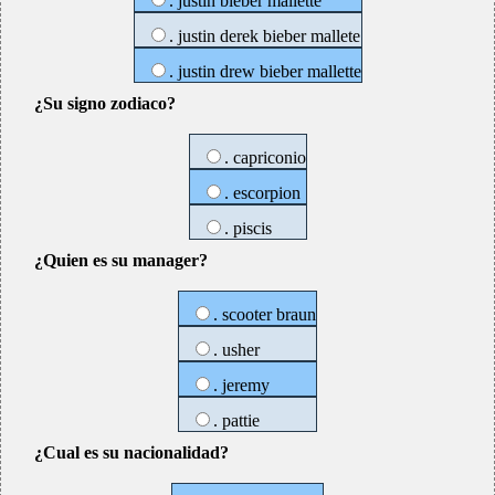
. justin bieber mallette
. justin derek bieber mallete
. justin drew bieber mallette
¿Su signo zodiaco?
. capriconio
. escorpion
. piscis
¿Quien es su manager?
. scooter braun
. usher
. jeremy
. pattie
¿Cual es su nacionalidad?