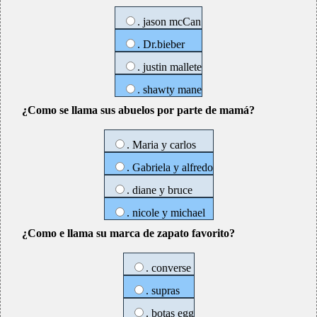
. jason mcCan
. Dr.bieber
. justin mallete
. shawty mane
¿Como se llama sus abuelos por parte de mamá?
. Maria y carlos
. Gabriela y alfredo
. diane y bruce
. nicole y michael
¿Como e llama su marca de zapato favorito?
. converse
. supras
. botas egg