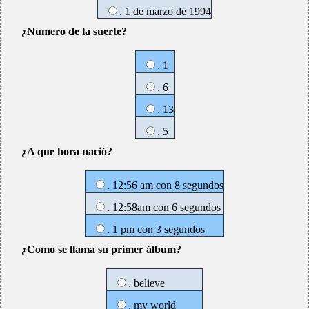
. 1 de marzo de 1994
¿Numero de la suerte?
. 1
. 6
. 13
. 5
¿A que hora nació?
. 12:56 am con 8 segundos
. 12:58am con 6 segundos
. 1 pm con 3 segundos
¿Como se llama su primer álbum?
. believe
. my world