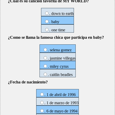
¿Cual es su canción favorita de MY WORLD?
. down to earth
. baby
. one time
¿Como se llama la famosa chica que participa en baby?
. selena gomez
. jasmine villegas
. miley cyrus
. caitlin beadles
¿Fecha de nacimiento?
. 1 de abril de 1996
. 1 de marzo de 1993
. 6 de mayo de 1994