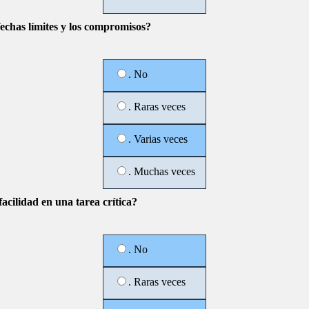
fechas límites y los compromisos?
. No
. Raras veces
. Varias veces
. Muchas veces
facilidad en una tarea crítica?
. No
. Raras veces