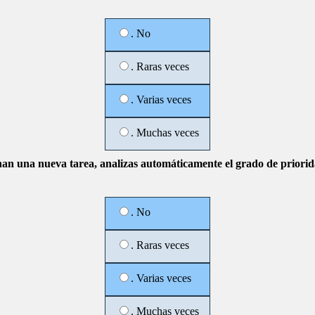
. No
. Raras veces
. Varias veces
. Muchas veces
an una nueva tarea, analizas automáticamente el grado de priori
. No
. Raras veces
. Varias veces
. Muchas veces