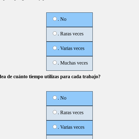
. No
. Raras veces
. Varias veces
. Muchas veces
dea de cuánto tiempo utilizas para cada trabajo?
. No
. Raras veces
. Varias veces