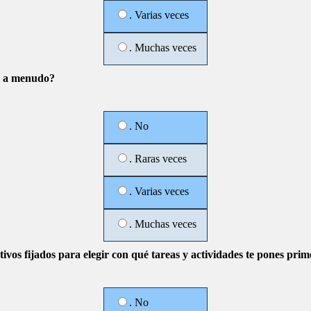
. Varias veces
. Muchas veces
n a menudo?
. No
. Raras veces
. Varias veces
. Muchas veces
etivos fijados para elegir con qué tareas y actividades te pones pri
. No