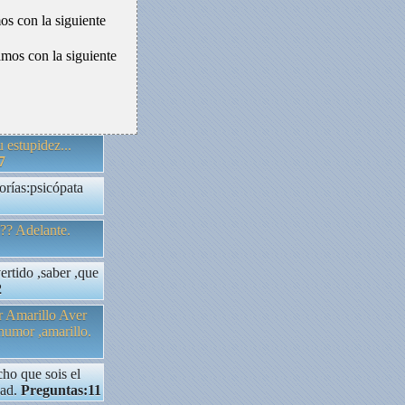
s con la siguiente
mos con la siguiente
 estupidez...
7
orías:psicópata
?? Adelante.
tido ,saber ,que
2
or Amarillo Aver
umor ,amarillo.
ho que sois el
dad.
Preguntas:11