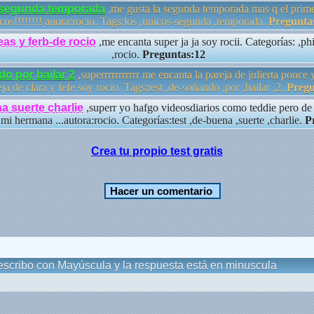
-segunda temporada
,me gusta la segunda temporada mas q el prime
cos!!!!!!!! auora:rocio. Tags:los ,unicos-segunda ,temporada.
Pregunta
eas y ferb-de rocio
,me encanta super ja ja soy rocii. Categorías: ,phi
,rocio.
Preguntas:12
do por bailar 2
,superrrrrrrrrrr me encanta la pareja de julierta ponce
eja de clara y fefe soy rocio. Tags:test ,de-soñando ,por ,bailar ,2.
Pregu
a suerte charlie
,superr yo hafgo videosdiarios como teddie pero de 
mi hermana ...autora:rocio. Categorías:test ,de-buena ,suerte ,charlie.
P
Crea tu propio test gratis
 escribo con Mayúscula y la respuesta está en minuscula