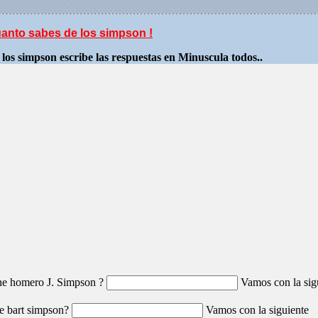
uanto sabes de los simpson !
 los simpson escribe las respuestas en Minuscula todos..
ne homero J. Simpson ?
Vamos con la sig
e bart simpson?
Vamos con la siguiente