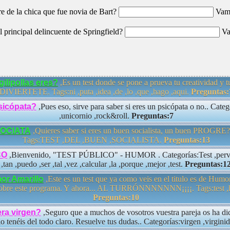
e de la chica que fue novia de Bart?
Vamo
 principal delincuente de Springfield?
Va
gilipollas eres?
,Es un test donde se pone a prueva tu creatividad y tu
DIVIERTETE. Tags:ni ,puta ,idea ,de ,lo ,que ,hago ,aqui.
Preguntas:
sicópata?
,Pues eso, sirve para saber si eres un psicópata o no.. Categ
,unicornio ,rock&roll.
Preguntas:7
SOCIATA
,Quieres saber si eres un buen socialista, un buen PROGRE?
Tags:TEST ,DEL ,BUEN ,SOCIALISTA.
Preguntas:13
CO
,Bienvenido, "TEST PÚBLICO" - HUMOR . Categorías:Test ,perver
,tan ,puedo ,ser ,tal ,vez ,calcular ,la ,porque ,mejor ,test.
Preguntas:1
or Amarillo
,Este es un test que ya como veis en el titulo es de Hum
sobre este programa. Y ahora... AL TURRÓNNNNNNN¡¡¡¡. Tags:test ,h
Preguntas:10
era virgen?
,Seguro que a muchos de vosotros vuestra pareja os ha dic
o tenéis del todo claro. Resuelve tus dudas.. Categorías:virgen ,virgini