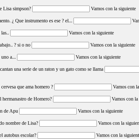
ne Lisa simpson?
Vamos con la siguiente
ento. ¿ Que instrumento es ese ? el...
Vam
 las..
Vamos con la siguiente
abajo.. ? si o no
Vamos con la siguiente
 uno a...
Vamos con la siguiente
encantan una serie de un raton y un gato como se llama
a cervesa que ama homero ?
Vamos con la
l hermanastro de Homero?
Vamos con la 
ion de Apu
Vamos con la siguiente
ndo nombre de Lisa?
Vamos con la siguien
el autobus escolar?
Vamos con la siguien