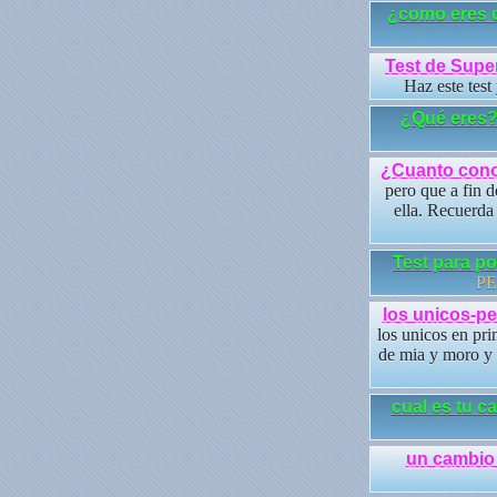
¿como eres d
Test de Supe
Haz este test
¿Qué eres
¿Cuanto cono
pero que a fin d
ella. Recuerda
Test para p
PE
los unicos-p
los unicos en pri
de mia y moro y e
cual es tu c
un cambio 