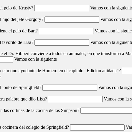
el pelo de Krusty?
Vamos con la siguient
 hijo del jefe Gorgory?
Vamos con la sig
iene el pelo de Bart?
Vamos con la siguie
l favorito de Lisa?
Vamos con la siguient
e el Dr. Hibbert convierte a todos en animales, en que transforma a Ma
Vamos con la siguiente
 el mono ayudante de Homero en el capitulo "Edicion aniñada"?
e
 tonto de Springfield?
Vamos con la sigu
era palabra que dijo Lisa?
Vamos con la s
n las cortinas de la cocina de los Simpson?
 cocinera del colegio de Springfield?
Vam