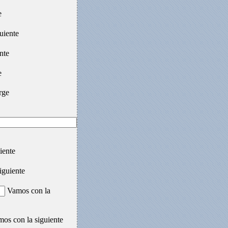
e
uiente
nte
e
rge
iente
iguiente
Vamos con la
os con la siguiente