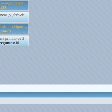
ro aguante los
s:22
neas ,y ,ferb-de
 y nico rodriguez y
ntas:9
mi primito de 3
reguntas:10