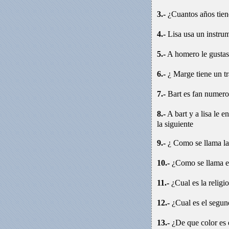
3.-
¿Cuantos años tie
4.-
Lisa usa un instrum
5.-
A homero le gustas
6.-
¿ Marge tiene un tr
7.-
Bart es fan numero
8.-
A bart y a lisa le 
la siguiente
9.-
¿ Como se llama l
10.-
¿Como se llama e
11.-
¿Cual es la relig
12.-
¿Cual es el segu
13.-
¿De que color es 