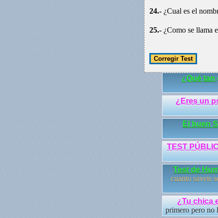
24.-
¿Cual es el nombr
25.-
¿Como se llama el
¿Qué tan 
¿Eres un p
El buen 
TEST PÚBLI
Test de Hum
cuanto saveis 
¿Tu chica 
primero pero no l