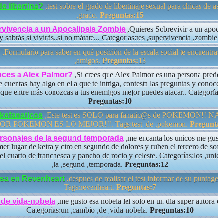
e libertina?
,test sobre el grado de libertinaje sexual para chicas de a
,grado.
Preguntas:15
rvivencia a un Apocalipsis Zombie
,Quieres Sobrevivir a un apo
 y sabrás si vivirás..si no mátate... Categorías:tes ,supervivencia ,zombie
?
,Formulario para saber en qué posición de la escala social te encuentr
,amigos.
Preguntas:13
ces a Alex Palmor?
,Si crees que Alex Palmor es una persona prede
e cuentas hay algo en ella que te intriga, contesta las preguntas y cono
 que entre más conozcas a tus enemigos mejor puedes atacar.. Categorí
Preguntas:10
okefanaticos
,Este test es SOLO para fanatic@s de POKEMON!!
OR POKEMON ES LO MEJOR!!!. Tags:test ,de ,pokemon.
Pregunt
ersonajes de la segund temporada
,me encanta los unicos me gust
mer lugar de keira y ciro en segundo de dolores y ruben el tercero de sof
l cuarto de franchesca y pancho de rocio y celeste. Categorías:los ,uni
,la ,segund ,temporada.
Preguntas:12
asa en Revenheart
,despues de realisar el test informar de su puntage
Tags:revenheart.
Preguntas:7
de vida-nobela
,me gusto esa nobela lei solo en un dia super autora o
Categorías:un ,cambio ,de ,vida-nobela.
Preguntas:10