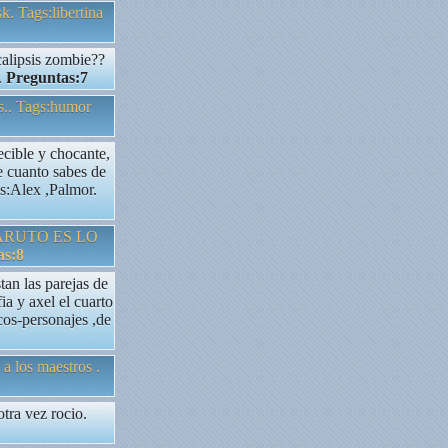
sk. Tags:libertina
calipsis zombie??
.
Preguntas:7
as.. Tags:humor
cible y chocante,
ce cuanto sabes de
as:Alex ,Palmor.
 NARUTO ES LO
as:8
an las parejas de
ia y axel el cuarto
cos-personajes ,de
 a los maestros .
tra vez rocio.