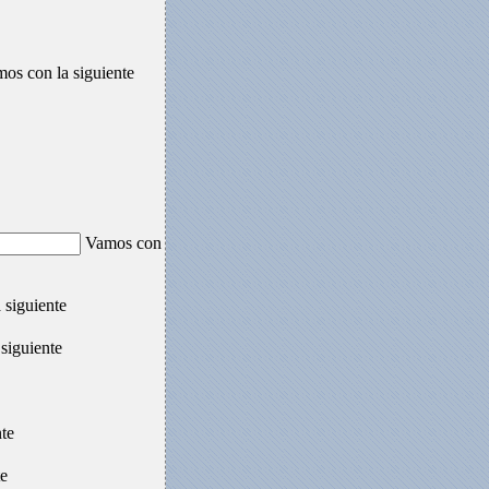
os con la siguiente
Vamos con
 siguiente
siguiente
te
te