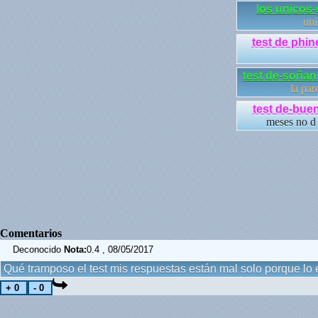
los unicos
uni
test de phin
test de-soñan
la par
test de-buen
meses no d 
Comentarios
Deconocido
Nota:
0.4 , 08/05/2017
Qué tramposo el test mis respuestas están mal solo porque lo