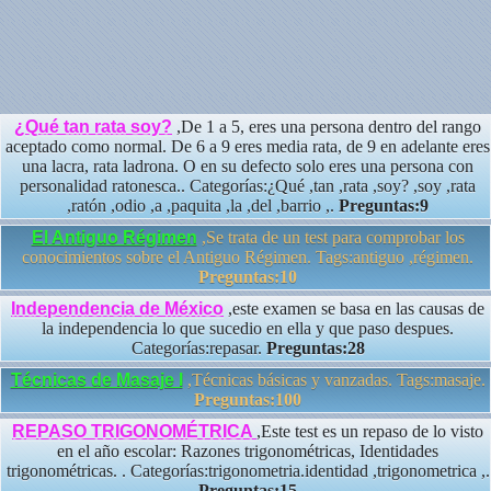
¿Qué tan rata soy?
,De 1 a 5, eres una persona dentro del rango
aceptado como normal. De 6 a 9 eres media rata, de 9 en adelante eres
una lacra, rata ladrona. O en su defecto solo eres una persona con
personalidad ratonesca.. Categorías:¿Qué ,tan ,rata ,soy? ,soy ,rata
,ratón ,odio ,a ,paquita ,la ,del ,barrio ,.
Preguntas:9
El Antiguo Régimen
,Se trata de un test para comprobar los
conocimientos sobre el Antiguo Régimen. Tags:antiguo ,régimen.
Preguntas:10
Independencia de México
,este examen se basa en las causas de
la independencia lo que sucedio en ella y que paso despues.
Categorías:repasar.
Preguntas:28
Técnicas de Masaje I
,Técnicas básicas y vanzadas. Tags:masaje.
Preguntas:100
REPASO TRIGONOMÉTRICA
,Este test es un repaso de lo visto
en el año escolar: Razones trigonométricas, Identidades
trigonométricas. . Categorías:trigonometria.identidad ,trigonometrica ,.
Preguntas:15