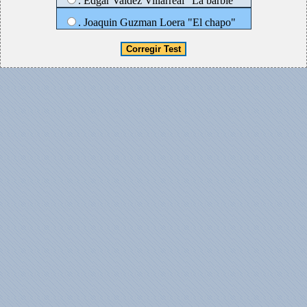
. Edgar Valdez Villarreal "La barbie"
. Joaquin Guzman Loera "El chapo"