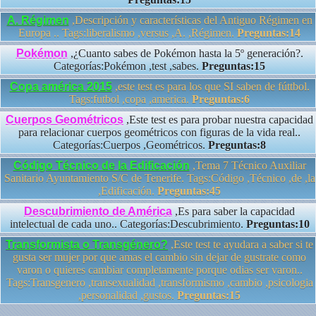
A. Régimen
,Descripción y características del Antiguo Régimen en
Europa .. Tags:liberalismo ,versus ,A. ,Régimen.
Preguntas:14
Pokémon
,¿Cuanto sabes de Pokémon hasta la 5º generación?.
Categorías:Pokémon ,test ,sabes.
Preguntas:15
Copa américa 2015
,este test es para los que SI saben de fúttbol.
Tags:futbol ,copa ,america.
Preguntas:6
Cuerpos Geométricos
,Este test es para probar nuestra capacidad
para relacionar cuerpos geométricos con figuras de la vida real..
Categorías:Cuerpos ,Geométricos.
Preguntas:8
Código Técnico de la Edificación
,Tema 7 Técnico Auxiliar
Sanitario Ayuntamiento S/C de Tenerife. Tags:Código ,Técnico ,de ,la
,Edificación.
Preguntas:45
Descubrimiento de América
,Es para saber la capacidad
intelectual de cada uno.. Categorías:Descubrimiento.
Preguntas:10
Transformista o Transgénero?
,Este test te ayudara a saber si te
gusta ser mujer por que amas el cambio sin dejar de gustrate como
varon o quieres cambiar completamente porque odias ser varon..
Tags:Transgenero ,transexualidad ,transformismo ,cambio ,psicologia
,personalidad ,gustos.
Preguntas:15