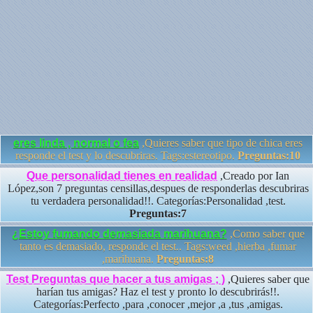
eres linda , normal o fea
,Quieres saber que tipo de chica eres
responde el test y lo descubriras. Tags:estereotipo.
Preguntas:10
Que personalidad tienes en realidad
,Creado por Ian
López,son 7 preguntas censillas,despues de responderlas descubriras
tu verdadera personalidad!!. Categorías:Personalidad ,test.
Preguntas:7
¿Estoy fumando demasiada marihuana?
,Como saber que
tanto es demasiado, responde el test.. Tags:weed ,hierba ,fumar
,marihuana.
Preguntas:8
Test Preguntas que hacer a tus amigas ; )
,Quieres saber que
harían tus amigas? Haz el test y pronto lo descubrirás!!.
Categorías:Perfecto ,para ,conocer ,mejor ,a ,tus ,amigas.