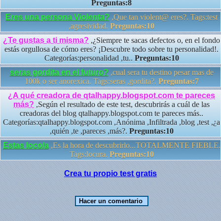
Preguntas:8
Eres una persona Violenta?
,Que tan violent@ eres?. Tags:test
,agresividad.
Preguntas:10
¿Te gustas a ti misma?
,¿Siempre te sacas defectos o, en el fondo
estás orgullosa de cómo eres? ¡Descubre todo sobre tu personalidad!.
Categorías:personalidad ,tu..
Preguntas:10
seras gordita en el futuro?
,cual sera tu destino pesar mas de
100k o ser anorexica. Tags:seras ,gordita?.
Preguntas:7
¿A qué creadora de qtalhappy.blogspot.com te pareces
más?
,Según el resultado de este test, descubrirás a cuál de las
creadoras del blog qtalhappy.blogspot.com te pareces más..
Categorías:qtalhappy.blogspot.com ,Anónima ,Infiltrada ,blog ,test ,¿a
,quién ,te ,pareces ,más?.
Preguntas:10
Estas loco/a
,Es la hora de descubrirlo...TOTALMENTE FIEBLE.
Tags:locura.
Preguntas:10
Crea tu propio test gratis