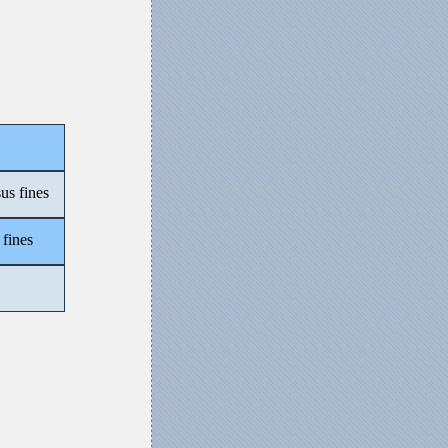
us fines
 fines