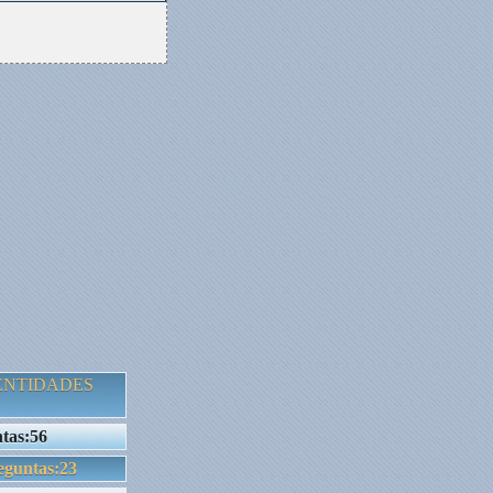
 ENTIDADES
tas:56
eguntas:23