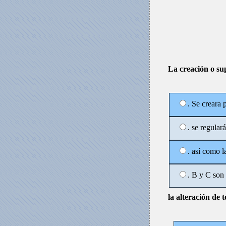
La creación o sup
. Se creara 
. se regular
. así como l
. B y C son 
la alteración de t