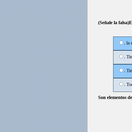
(Señale la falsa)El
. la
. Ti
. Ti
. To
Son elementos de