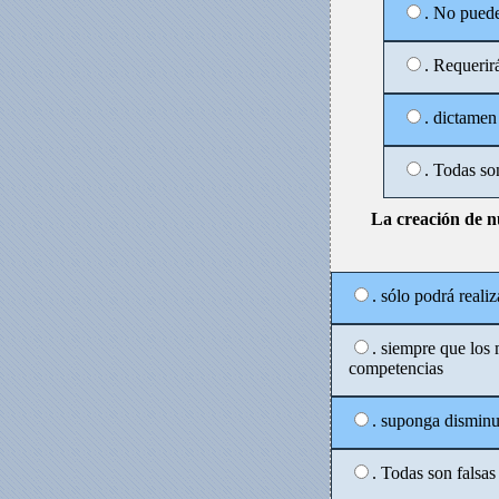
. No puede
. Requerir
. dictamen
. Todas so
La creación de n
. sólo podrá reali
. siempre que los 
competencias
. suponga disminuc
. Todas son falsa