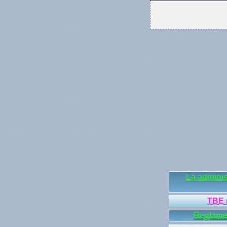
La adminis
TBE 
Reglamen