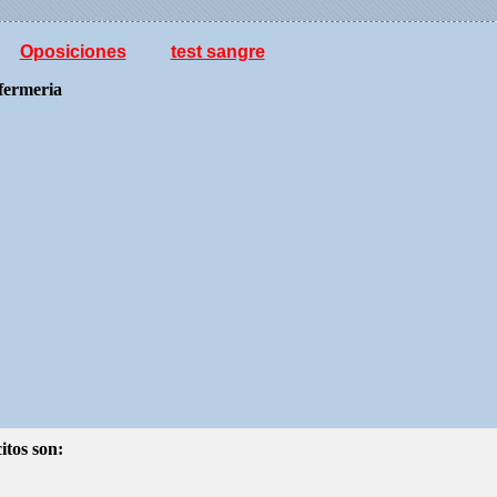
Oposiciones
test sangre
nfermeria
itos son: