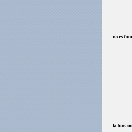
no es fun
la función