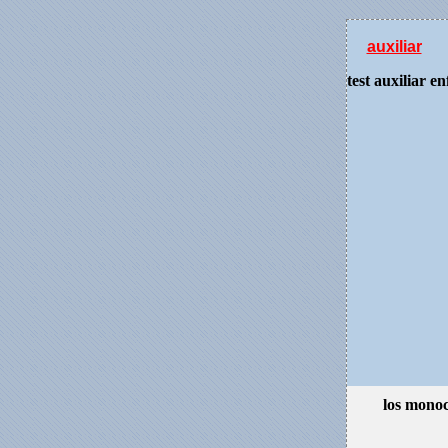
auxiliar
test auxiliar e
los monoc