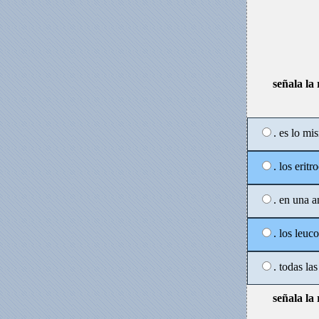
señala la
. es lo m
. los erit
. en una 
. los leuc
. todas las
señala la