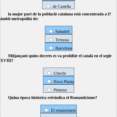
. de Castella
la major part de la població catalana està concentrada a l?
àmbit metropolità de:
. Sabadell
. Terrassa
. Barcelona
Mitjançant quins decrets es va prohibir el català en el segle
XVIII?
. Utrecht
. Nova Planta
. Pirineus
Quina època històrica reivindica el Romanticisme?
. El renaixement