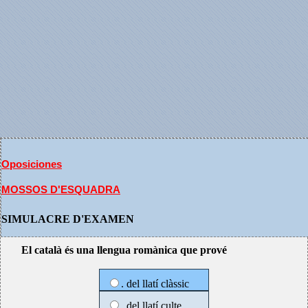
Oposiciones
MOSSOS D'ESQUADRA
SIMULACRE D'EXAMEN
El català és una llengua romànica que prové
. del llatí clàssic
. del llatí culte