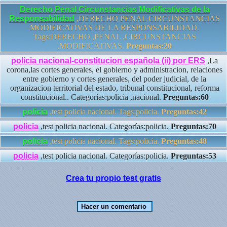
Derecho Penal Circunstancias Modificativas de la
Responsabilidad
,DERECHO PENAL CIRCUNSTANCIAS
MODIFICATIVAS DE LA RESPONSABILIDAD.
Tags:DERECHO ,PENAL ,CIRCUNSTANCIAS
,MODIFICATIVAS.
Preguntas:20
policia nacional-constitucion española (ii) por ERS
,La
corona,las cortes generales, el gobierno y administracion, relaciones
entre gobierno y cortes generales, del poder judicial, de la
organizacion territorial del estado, tribunal constitucional, reforma
constitucional.. Categorías:policia ,nacional.
Preguntas:60
policia
,test policia nacional. Tags:policia.
Preguntas:42
policia
,test policia nacional. Categorías:policia.
Preguntas:70
policia
,test policia nacional. Tags:policia.
Preguntas:48
policia
,test policia nacional. Categorías:policia.
Preguntas:53
Crea tu propio test gratis