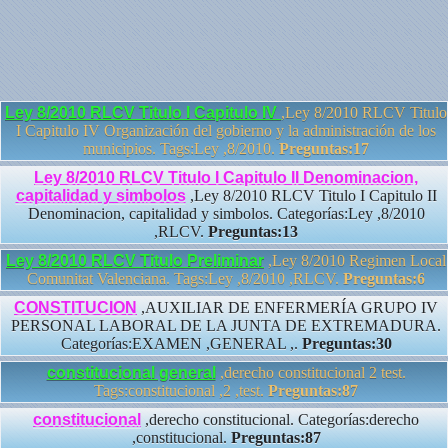
Ley 8/2010 RLCV Titulo I Capitulo IV
,Ley 8/2010 RLCV Titulo
I Capitulo IV Organización del gobierno y la administración de los
municipios. Tags:Ley ,8/2010.
Preguntas:17
Ley 8/2010 RLCV Titulo I Capitulo II Denominacion,
capitalidad y simbolos
,Ley 8/2010 RLCV Titulo I Capitulo II
Denominacion, capitalidad y simbolos. Categorías:Ley ,8/2010
,RLCV.
Preguntas:13
Ley 8/2010 RLCV Titulo Preliminar
,Ley 8/2010 Regimen Local
Comunitat Valenciana. Tags:Ley ,8/2010 ,RLCV.
Preguntas:6
CONSTITUCION
,AUXILIAR DE ENFERMERÍA GRUPO IV
PERSONAL LABORAL DE LA JUNTA DE EXTREMADURA.
Categorías:EXAMEN ,GENERAL ,.
Preguntas:30
constitucional general
,derecho constitucional 2 test.
Tags:constitucional ,2 ,test.
Preguntas:87
constitucional
,derecho constitucional. Categorías:derecho
,constitucional.
Preguntas:87