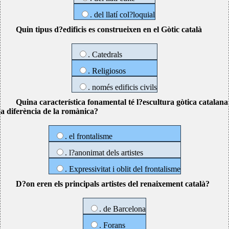
. del llatí col?loquial
Quin tipus d?edificis es construeixen en el Gòtic català
. Catedrals
. Religiosos
. només edificis civils
Quina característica fonamental té l?escultura gòtica catalana
a diferència de la romànica?
. el frontalisme
. l?anonimat dels artistes
. Expressivitat i oblit del frontalisme
D?on eren els principals artistes del renaixement català?
. de Barcelona
. Forans