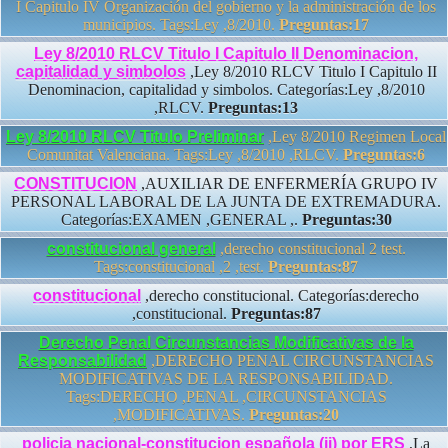
I Capitulo IV Organización del gobierno y la administración de los
municipios. Tags:Ley ,8/2010.
Preguntas:17
Ley 8/2010 RLCV Titulo I Capitulo II Denominacion,
capitalidad y simbolos
,Ley 8/2010 RLCV Titulo I Capitulo II
Denominacion, capitalidad y simbolos. Categorías:Ley ,8/2010
,RLCV.
Preguntas:13
Ley 8/2010 RLCV Titulo Preliminar
,Ley 8/2010 Regimen Local
Comunitat Valenciana. Tags:Ley ,8/2010 ,RLCV.
Preguntas:6
CONSTITUCION
,AUXILIAR DE ENFERMERÍA GRUPO IV
PERSONAL LABORAL DE LA JUNTA DE EXTREMADURA.
Categorías:EXAMEN ,GENERAL ,.
Preguntas:30
constitucional general
,derecho constitucional 2 test.
Tags:constitucional ,2 ,test.
Preguntas:87
constitucional
,derecho constitucional. Categorías:derecho
,constitucional.
Preguntas:87
Derecho Penal Circunstancias Modificativas de la
Responsabilidad
,DERECHO PENAL CIRCUNSTANCIAS
MODIFICATIVAS DE LA RESPONSABILIDAD.
Tags:DERECHO ,PENAL ,CIRCUNSTANCIAS
,MODIFICATIVAS.
Preguntas:20
policia nacional-constitucion española (ii) por ERS
,La