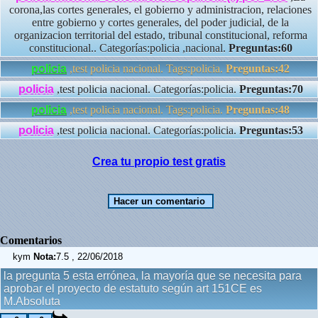
corona,las cortes generales, el gobierno y administracion, relaciones
entre gobierno y cortes generales, del poder judicial, de la
organizacion territorial del estado, tribunal constitucional, reforma
constitucional.. Categorías:policia ,nacional.
Preguntas:60
policia
,test policia nacional. Tags:policia.
Preguntas:42
policia
,test policia nacional. Categorías:policia.
Preguntas:70
policia
,test policia nacional. Tags:policia.
Preguntas:48
policia
,test policia nacional. Categorías:policia.
Preguntas:53
Crea tu propio test gratis
Comentarios
kym
Nota:
7.5 , 22/06/2018
la pregunta 5 esta errónea, la mayoría que se necesita para
aprobar el proyecto de estatuto según art 151CE es
M.Absoluta