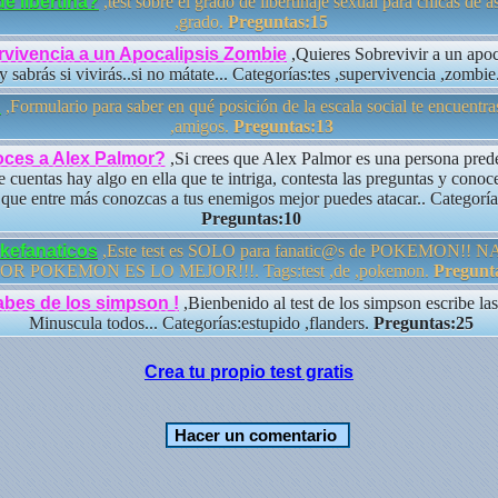
e libertina?
,test sobre el grado de libertinaje sexual para chicas de a
,grado.
Preguntas:15
rvivencia a un Apocalipsis Zombie
,Quieres Sobrevivir a un apo
 y sabrás si vivirás..si no mátate... Categorías:tes ,supervivencia ,zombie
?
,Formulario para saber en qué posición de la escala social te encuentr
,amigos.
Preguntas:13
ces a Alex Palmor?
,Si crees que Alex Palmor es una persona prede
e cuentas hay algo en ella que te intriga, contesta las preguntas y cono
 que entre más conozcas a tus enemigos mejor puedes atacar.. Categorí
Preguntas:10
okefanaticos
,Este test es SOLO para fanatic@s de POKEMON!!
OR POKEMON ES LO MEJOR!!!. Tags:test ,de ,pokemon.
Pregunt
abes de los simpson !
,Bienbenido al test de los simpson escribe las
Minuscula todos... Categorías:estupido ,flanders.
Preguntas:25
Crea tu propio test gratis