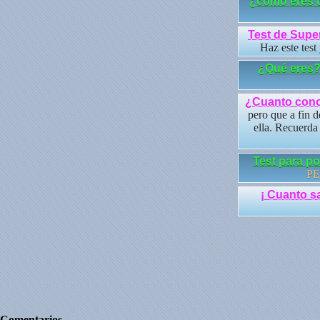
¿como eres d
Test de Supe
Haz este test
¿Qué eres
¿Cuanto cono
pero que a fin d
ella. Recuerda
Test para p
PE
¡ Cuanto s
Comentarios