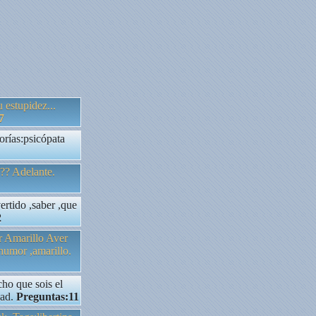
 estupidez...
7
orías:psicópata
?? Adelante.
tido ,saber ,que
2
or Amarillo Aver
umor ,amarillo.
ho que sois el
dad.
Preguntas:11