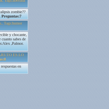
sk. Tags:libertina
calipsis zombie??
.
Preguntas:7
as.. Tags:humor
cible y chocante,
ce cuanto sabes de
as:Alex ,Palmor.
 NARUTO ES LO
as:8
 respuestas en