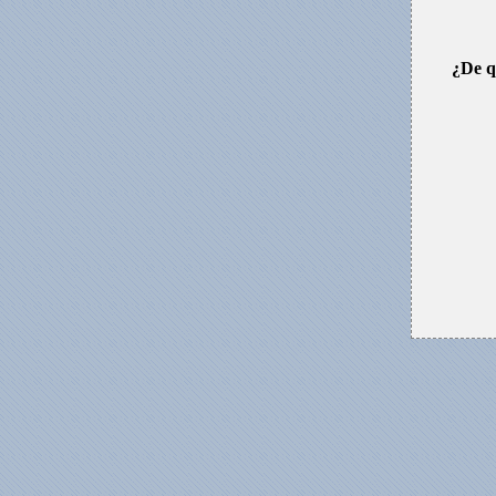
¿De q