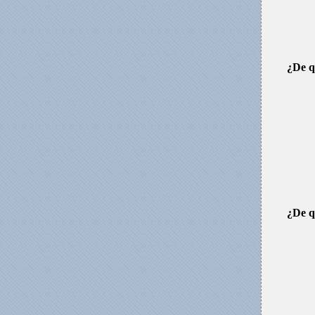
¿De q
¿De q