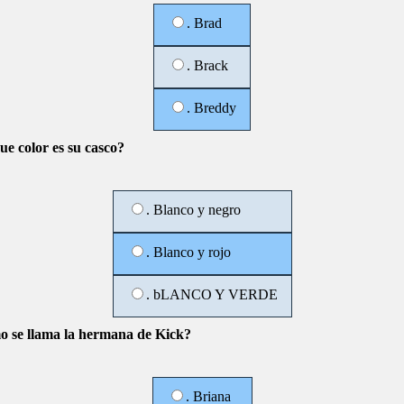
. Brad
. Brack
. Breddy
ue color es su casco?
. Blanco y negro
. Blanco y rojo
. bLANCO Y VERDE
 se llama la hermana de Kick?
. Briana