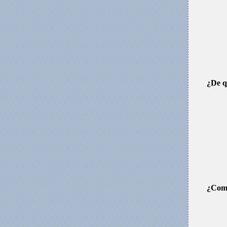
¿De q
¿Como