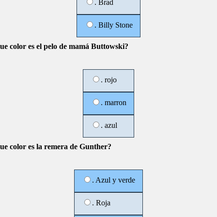
. Brad
. Billy Stone
ue color es el pelo de mamá Buttowski?
. rojo
. marron
. azul
ue color es la remera de Gunther?
. Azul y verde
. Roja