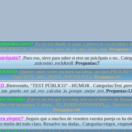
gilipollas eres?
,Es un test donde se pone a prueva tu creatividad y tu
DIVIERTETE. Tags:ni ,puta ,idea ,de ,lo ,que ,hago ,aqui.
Preguntas:
sicópata?
,Pues eso, sirve para saber si eres un psicópata o no.. Categ
,unicornio ,rock&roll.
Preguntas:7
SOCIATA
,Quieres saber si eres un buen socialista, un buen PROGRE?
Tags:TEST ,DEL ,BUEN ,SOCIALISTA.
Preguntas:13
CO
,Bienvenido, "TEST PÚBLICO" - HUMOR . Categorías:Test ,perver
,tan ,puedo ,ser ,tal ,vez ,calcular ,la ,porque ,mejor ,test.
Preguntas:1
or Amarillo
,Este es un test que ya como veis en el titulo es de Hum
sobre este programa. Y ahora... AL TURRÓNNNNNNN¡¡¡¡. Tags:test ,h
Preguntas:10
era virgen?
,Seguro que a muchos de vosotros vuestra pareja os ha dic
o tenéis del todo claro. Resuelve tus dudas.. Categorías:virgen ,virgini