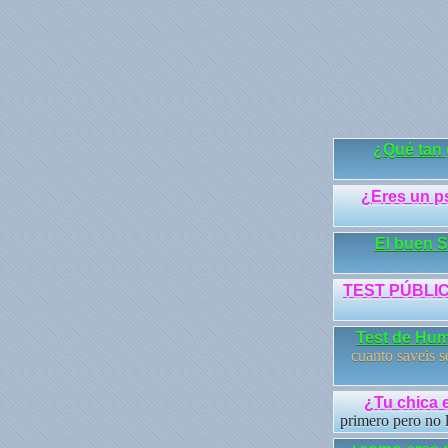
¿Qué tan 
¿Eres un p
El buen 
TEST PÚBLI
Test de Hum
cuanto saveis 
¿Tu chica 
primero pero no l