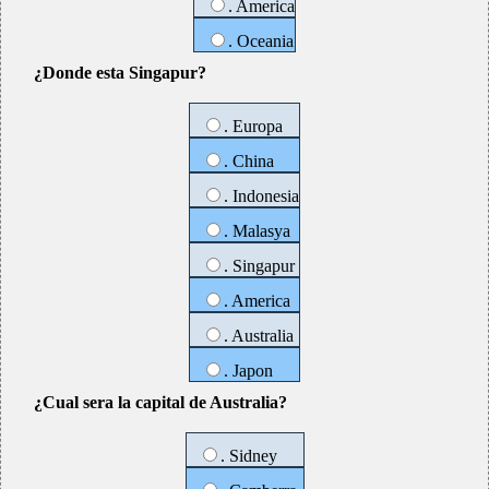
. America
. Oceania
¿Donde esta Singapur?
. Europa
. China
. Indonesia
. Malasya
. Singapur
. America
. Australia
. Japon
¿Cual sera la capital de Australia?
. Sidney