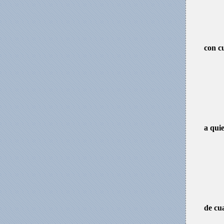
con c
a quie
de cu