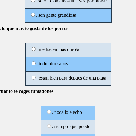
. solo lo tomamos una vaz por probar
. son gente grandiosa
 lo que mas te gusta de los porros
. me hacen mas duro/a
. todo olor sabos.
. estan bien para depues de una plata
cuanto te coges fumadones
. noca lo e echo
. siempre que puedo