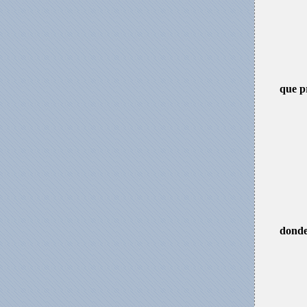
que p
donde