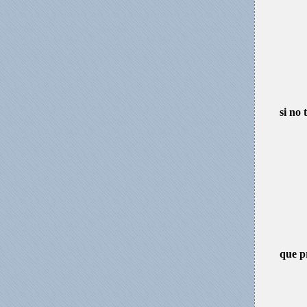
si no t
que p