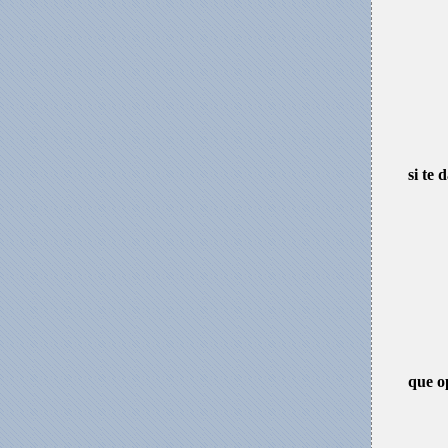
si te
que o