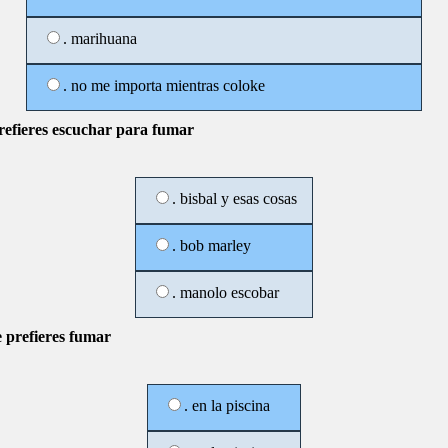
. marihuana
. no me importa mientras coloke
refieres escuchar para fumar
. bisbal y esas cosas
. bob marley
. manolo escobar
 prefieres fumar
. en la piscina