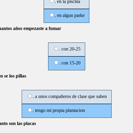
. en la piscina
. en algun parke
uantos años empezaste a fumar
. con 20-25
. con 15-20
n se los pillas
. a unos compañeros de clase que saben
. tengo mi propia plantacion
anto son las placas