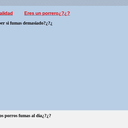
alidad
Eres un porrero¿?¿?
ber si fumas demasiado?¿?¿
os porros fumas al dia¿?¿?