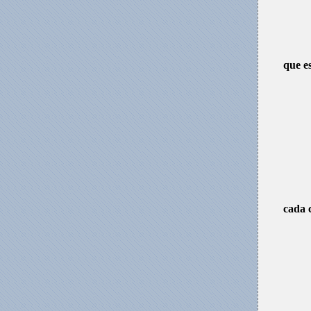
que es
cada 