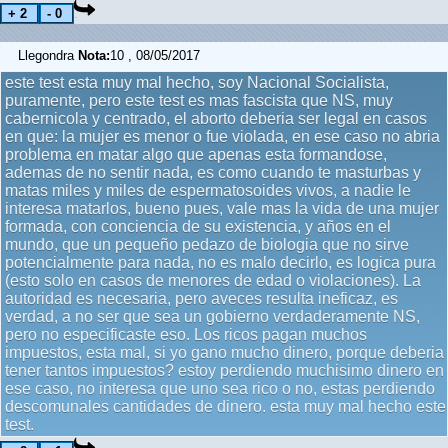
Llegondra
Nota:
10 , 08/05/2017
este test esta muy mal hecho, soy Nacional Socialista,
puramente, pero este test es mas fascista que NS, muy
cabernicola y centrado, el aborto deberia ser legal en casos
en que: la mujer es menor o fue violada, en ese caso no abria
problema en matar algo que apenas esta formandose,
ademas de no sentir nada, es como cuando te masturbas y
matas miles y miles de espermatosoides vivos, a nadie le
interesa matarlos, bueno pues, vale mas la vida de una mujer
formada, con conciencia de su existencia, y años en el
mundo, que un pequeño pedazo de biologia que no sirve
potencialmente para nada, no es malo decirlo, es logica pura
(esto solo en casos de menores de edad o violaciones). La
autoridad es necesaria, pero aveces resulta ineficaz, es
verdad, a no ser que sea un gobierno verdaderamente NS,
pero no especificaste eso. Los ricos pagan muchos
impuestos, esta mal, si yo gano mucho dinero, porque deberia
tener tantos impuestos? estoy perdiendo muchisimo dinero en
ese caso, no interesa que uno sea rico o no, estas perdiendo
descomunales cantidades de dinero. esta muy mal hecho este
test.