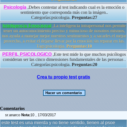
Psicología
,Debes contestar al test indicando cual es la emoción o
sentimiento que corresponda más con la imágen..
Categorías:psicologia.
Preguntas:27
Inteligencia Emocional
,La inteligencia intrapersonal nos permite
tener un autoconocimiento preciso y minucioso de nosotros mismos,
nos ayuda a manejar mejor nuestros sentimientos y a sacarles el mejor
provecho, a evitar el dejarse llevar por la emoción sin reparar en las.
Tags:psicologia.
Preguntas:10
PERFIL PSICOLOGICO
,Este test mide lo que muchos psicólogos
consideran ser las cinco dimensiones fundamentales de las personas .
Categorías:psicologia.
Preguntas:20
Crea tu propio test gratis
Comentarios
sr.anarco
Nota:
10 , 17/03/2017
este test es una mierda y no tiene sentido, tienen al psoe