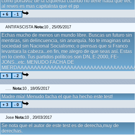
como portavoz de la izquierda cuando no tiene nada que ver,
al reves es mas capitalista que el pp
ANTIFASCISTA
Nota:
10 , 25/05/2017
Echas mucho de menos un mundo libre. Buscas un futuro sin
mentiras, sin delincuencia, sin anarquía. No te imaginas una
sociedad sin Nacional Socialismo; o piensas que si Franco
levantara la cabeza...en fin, me alegro de que seas así. Estas
en lo cierto. Tus partidos políticos son DN, E-2000, FE-
JONS...etc. MENUDO FACHA DE
MIERDAAAAAAAAAAAAAAAAAAAAAAAAAAAAAAAAAAA
.....
Nota:
10 , 18/05/2017
Madre mía! Menudo facha el que ha hecho este test!
Jose
Nota:
10 , 20/03/2017
Se nota que el autor de este test es de derecha,muy de
derechas.