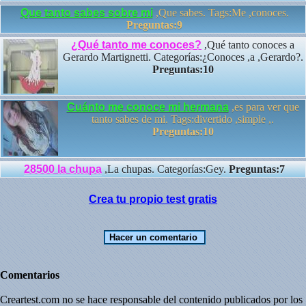
Que tanto sabes sobre mi
,Que sabes. Tags:Me ,conoces.
Preguntas:9
¿Qué tanto me conoces?
,Qué tanto conoces a
Gerardo Martignetti. Categorías:¿Conoces ,a ,Gerardo?.
Preguntas:10
Cuánto me conoce mi hermana
,es para ver que
tanto sabes de mi. Tags:divertido ,simple ,.
Preguntas:10
28500 la chupa
,La chupas. Categorías:Gey.
Preguntas:7
Crea tu propio test gratis
Comentarios
Creartest.com no se hace responsable del contenido publicados por los