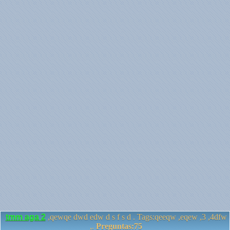
tmm aga 2
,qewqe dwd edw d s f s d . Tags:qeeqw ,eqew ,3 ,4dfw
,.
Preguntas:75