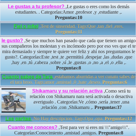
Le gustas a tu profesor?
,Le gustas o eres como los demás
estudiantes. . Categorías:Amor ,profesor ,y ,estudiante ,.
Preguntas:10
Fiel o infiel
,Test de sinseridad. Tags:Que ,tan ,fiel ,eres.
Preguntas:11
le gusto?
,Se que muchos han pasado que cada que tienen un amigo
sus compañeros los molestan y es incómodo pero por eso ves que el te
mira demasiado y siempre te quiere ver feliz y ahí nos preguntamos le
gusto?. Categorías:Este ,test ,te ,permitirá ,despejar ,las ,dudas ,que
,hay ,en ,tú ,cabeza ,sobre ,sí ,le ,gustas ,o ,no ,a ,el ,o ,ella ,.
Preguntas:8
Cuanto sabes de Tara
,estabamos aburridas a ver cunato sabes de
el tara broo. Tags:amor ,amistad ,0 ,hate ,deseo.
Preguntas:6
Shikamaru y su relación activa
,Como será tu
relación con Shikamaru nara será activada o desactiva
averigualo . Categorías:Ve ,cómo ,sería ,tener ,una
,relación ,con ,Shikamaru ,.
Preguntas:37
Las paritas
,No Hay descripcion. Tags:Opa ,opa.
Preguntas:12
Cuanto me conoces?
,Test para ver si eres mi \\\"amigo\\\".
Categorías:Conocimiento ,amistad ,amigos.
Preguntas:8