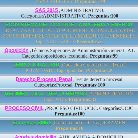
,ESPECIALISTAS.
Preguntas:149
SAS 2015
,ADMINISTRATIVO.
Categorías:ADMINISTRATIVO.
Preguntas:100
ECOSISTEMA DEL CICLO DE LA MATERIA Y ENERGIA
,REALIZAR TEST DE CONOCIMIENTOS BASICOS SOBRE
ECOSISTEMA DEL CICLO DE LA MATERIA Y LA ENERGIA .
Tags:ABCDABCD.
Preguntas:21
Oposición
,Técnicos Superiores de Administración General - A1.
Categorías:oposiciones ,economia.
Preguntas:99
TEMA 2. IGUALDAD
,Oposición Guardia Civil. Tema 2
IGUALDAD.. Tags:Igualdad.
Preguntas:20
Derecho Procesal Penal
,Test de derecho ñrocesal.
Categorías:Procesal.
Preguntas:100
REGIMEN LOCAL TEST 1 REPASO
,ADMINISTRACION.
Tags:OPOS.
Preguntas:33
PROCESO CIVIL
,PROCESO CIVIL UCJC. Categorías:UCJC.
Preguntas:100
Empresas SMR2
,Examen teoria EIE. Tags:EXAMEN.
Preguntas:10
Ayuda a domicilio
,AUX.,AYUDA,A,DOMICILIO.